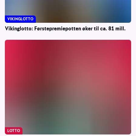
VIKINGLOTTO
Vikinglotto: Førstepremiepotten øker til ca. 81 mill.
LOTTO