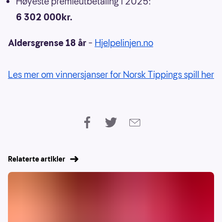
Høyeste premieutbetaling i 2025:
6 302 000kr.
Aldersgrense 18 år
–
Hjelpelinjen.no
Les mer om vinnersjanser for Norsk Tippings spill her
Relaterte artikler