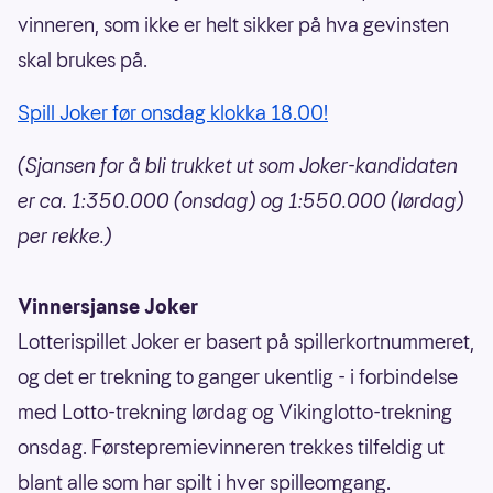
vinneren, som ikke er helt sikker på hva gevinsten
skal brukes på.
Spill Joker før onsdag klokka 18.00!
(Sjansen for å bli trukket ut som Joker-kandidaten
er ca. 1:350.000 (onsdag) og 1:550.000 (lørdag)
per rekke.)
Vinnersjanse Joker
Lotterispillet Joker er basert på spillerkortnummeret,
og det er trekning to ganger ukentlig - i forbindelse
med Lotto-trekning lørdag og Vikinglotto-trekning
onsdag. Førstepremievinneren trekkes tilfeldig ut
blant alle som har spilt i hver spilleomgang.