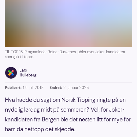
TIL TOPPS: Programleder Reidar Buskenes jubler over Joker-kandidaten
som gikk til topps.
Lars
Hulleberg
Publisert:
14. juli 2018
Endret:
2. januar 2023
Hva hadde du sagt om Norsk Tipping ringte på en
nydelig lørdag midt på sommeren? Vel, for Joker-
kandidaten fra Bergen ble det nesten litt for mye for
ham da nettopp det skjedde.