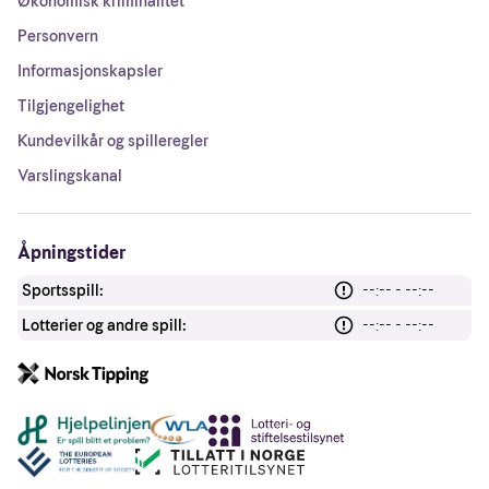
Økonomisk kriminalitet
Personvern
Informasjonskapsler
Tilgjengelighet
Kundevilkår og spilleregler
Varslingskanal
Åpningstider
Sportsspill:
--:-- - --:--
Lotterier og andre spill:
--:-- - --:--
Andre lenker