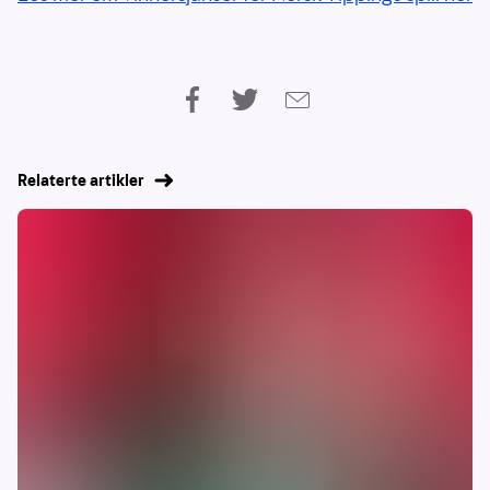
Relaterte artikler