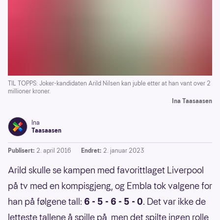
TIL TOPPS: Joker-kandidaten Arild Nilsen kan juble etter at han vant over 2
millioner kroner.
Ina Taasaasen
Ina
Taasaasen
Publisert:
2. april 2016
Endret:
2. januar 2023
Arild skulle se kampen med favorittlaget Liverpool
på tv med en kompisgjeng, og Embla tok valgene for
han på følgene tall:
6 - 5 - 6 - 5 - 0
. Det var ikke de
letteste tallene å spille på, men det spilte ingen rolle