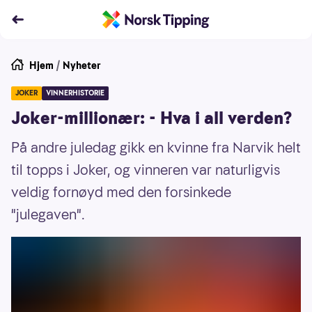
Hjem
/
Nyheter
JOKER
VINNERHISTORIE
Joker-millionær: - Hva i all verden?
På andre juledag gikk en kvinne fra Narvik helt
til topps i Joker, og vinneren var naturligvis
veldig fornøyd med den forsinkede
"julegaven".