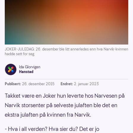
JOKER-JULEDAG: 26. desember ble litt annerledes enn hva Narvik-kvinnen
hadde sett for seg.
Ida Glorvigen
Hanstad
Publisert:
26. desember 2015
Endret:
2. januar 2023
Takket være en Joker hun leverte hos Narvesen på
Narvik storsenter på selveste julaften ble det en
ekstra julaften på kvinnen fra Narvik.
- Hva i all verden? Hva sier du? Det er jo