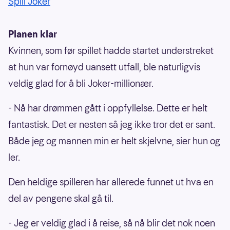
Spill Joker
Planen klar
Kvinnen, som før spillet hadde startet understreket
at hun var fornøyd uansett utfall, ble naturligvis
veldig glad for å bli Joker-millionær.
- Nå har drømmen gått i oppfyllelse. Dette er helt
fantastisk. Det er nesten så jeg ikke tror det er sant.
Både jeg og mannen min er helt skjelvne, sier hun og
ler.
Den heldige spilleren har allerede funnet ut hva en
del av pengene skal gå til.
- Jeg er veldig glad i å reise, så nå blir det nok noen