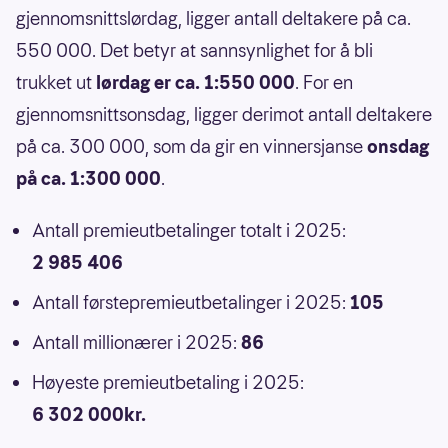
gjennomsnittslørdag, ligger antall deltakere på ca.
550 000. Det betyr at sannsynlighet for å bli
trukket ut
lørdag er ca. 1:550 000
. For en
gjennomsnittsonsdag, ligger derimot antall deltakere
på ca. 300 000, som da gir en vinnersjanse
onsdag
på ca. 1:300 000
.
Antall premieutbetalinger totalt i 2025:
2 985 406
Antall førstepremieutbetalinger i 2025:
105
Antall millionærer i 2025:
86
Høyeste premieutbetaling i 2025:
6 302 000kr.