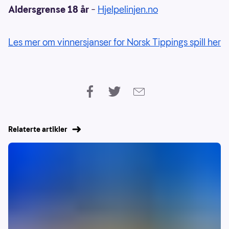
Aldersgrense 18 år
–
Hjelpelinjen.no
Les mer om vinnersjanser for Norsk Tippings spill her
Relaterte artikler