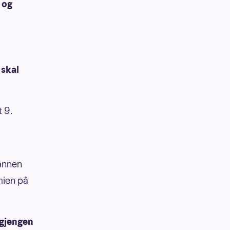
 og
 skal
t 9.
 annen
mien på
agjengen