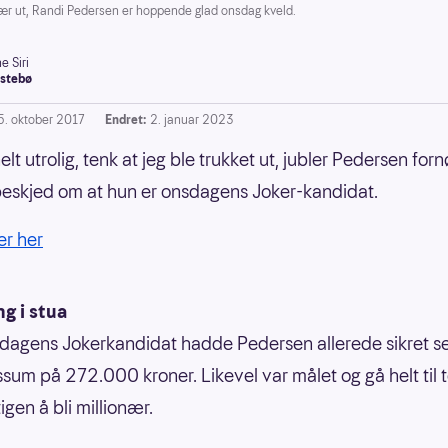
ær ut, Randi Pedersen er hoppende glad onsdag kveld.
e Siri
stebø
5. oktober 2017
Endret:
2. januar 2023
elt utrolig, tenk at jeg ble trukket ut, jubler Pedersen for
beskjed om at hun er onsdagens Joker-kandidat.
er her
g i stua
agens Jokerkandidat hadde Pedersen allerede sikret s
sum på 272.000 kroner. Likevel var målet og gå helt til 
gen å bli millionær.