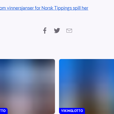
om vinnersjanser for Norsk Tippings spill her
VIKINGLOTTO
TTO