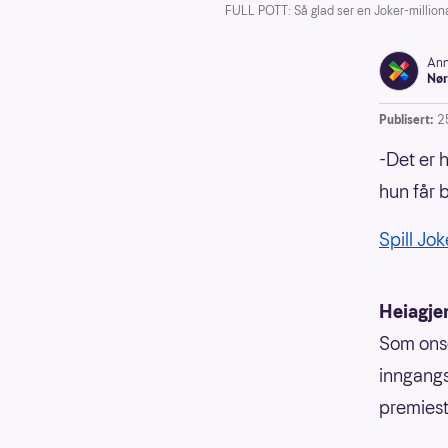
FULL POTT: Så glad ser en Joker-million
Ann
Nør
Publisert:
2
-Det er h
hun får 
Spill Jok
Heiagjen
Som onsd
inngangs
premiesti