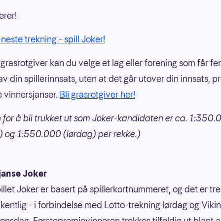
erer!
 neste trekning - spill Joker!
grasrotgiver kan du velge et lag eller forening som får f
v din spillerinnsats, uten at det går utover din innsats, p
e vinnersjanser.
Bli grasrotgiver her!
 for å bli trukket ut som Joker-kandidaten er ca. 1:350
 og 1:550.000 (lørdag) per rekke.)
janse Joker
illet Joker er basert på spillerkortnummeret, og det er tr
kentlig - i forbindelse med Lotto-trekning lørdag og Vikin
 onsdag. Førstepremievinneren trekkes tilfeldig ut blant a