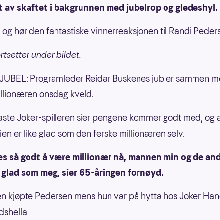
t av skaftet i bakgrunnen med jubelrop og gledeshyl.
 og hør den fantastiske vinnerreaksjonen til Randi Pede
rtsetter under bildet.
UBEL: Programleder Reidar Buskenes jubler sammen m
llionæren onsdag kveld.
aste Joker-spilleren sier pengene kommer godt med, og 
lien er like glad som den ferske millionæren selv.
es så godt å være millionær nå, mannen min og de and
 glad som meg, sier 65-åringen fornøyd.
 kjøpte Pedersen mens hun var på hytta hos Joker Han
shella.