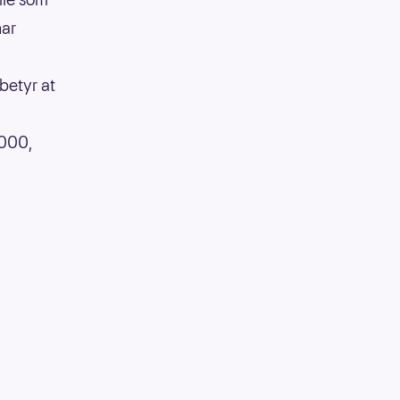
har
betyr at
 000,