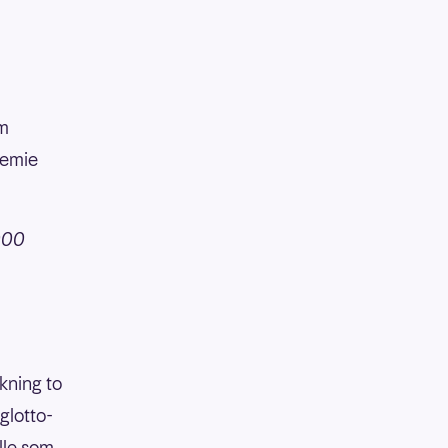
em
remie
.000
ekning to
glotto-
lle som