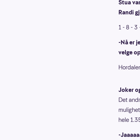
Stua va
Randi gj
1 - 8 - 3 
-Nå er j
velge op
Hordalen
Joker og
Det andr
mulighet
hele 1.3
-Jaaaaa