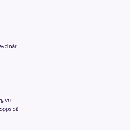
nøyd når
eg en
topps på