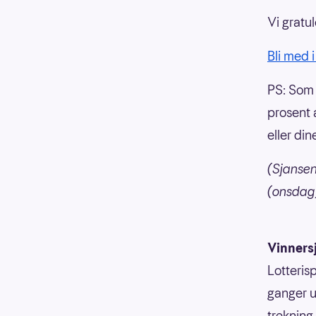
Vi gratul
Bli med i
PS: Som 
prosent a
eller din
(Sjansen
(onsdag)
Vinners
Lotterisp
ganger u
trekning