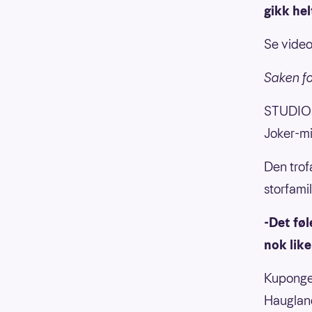
gikk hel
Se video
Saken fo
STUDIOJ
Joker-mi
Den trof
storfami
-Det føl
nok like
Kupongen
Haugland