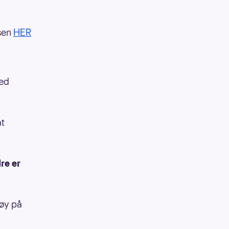
rsen
HER
ed
at
re er
øy på