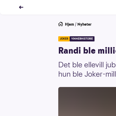
Hjem
/
Nyheter
JOKER
VINNERHISTORIE
Randi ble mill
Det ble ellevill ju
hun ble Joker-mil