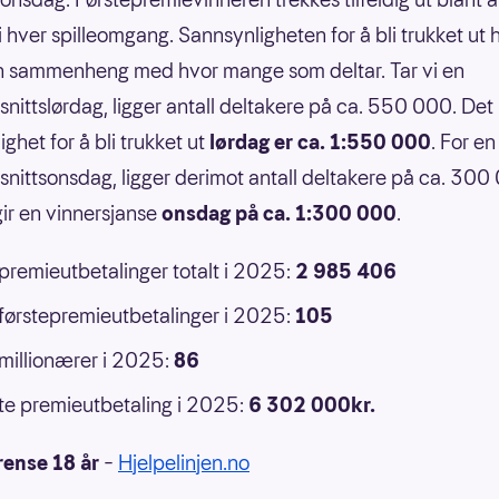
 i hver spilleomgang. Sannsynligheten for å bli trukket ut 
n sammenheng med hvor mange som deltar. Tar vi en
nittslørdag, ligger antall deltakere på ca. 550 000. Det 
ghet for å bli trukket ut
lørdag er ca. 1:550 000
. For en
nittsonsdag, ligger derimot antall deltakere på ca. 300
ir en vinnersjanse
onsdag på ca. 1:300 000
.
 premieutbetalinger totalt i 2025:
2 985 406
 førstepremieutbetalinger i 2025:
105
 millionærer i 2025:
86
e premieutbetaling i 2025:
6 302 000kr.
rense 18 år
–
Hjelpelinjen.no