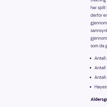
har spilt
derfor e
gjennoms
sannsynli
gjennoms
som da g
Antall
Antall
Antall
Høyest
Aldersg