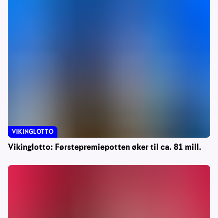
VIKINGLOTTO
Vikinglotto: Førstepremiepotten øker til ca. 81 mill.