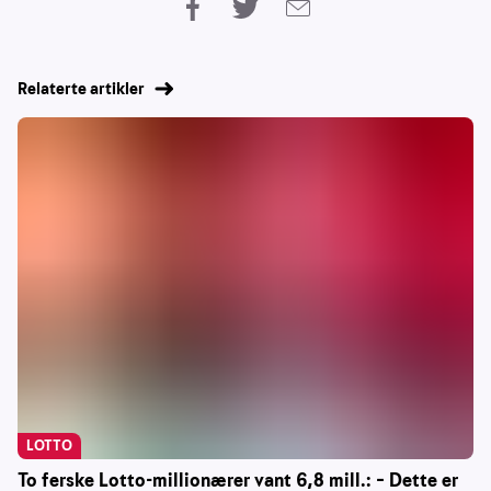
Relaterte artikler
LOTTO
To ferske Lotto-millionærer vant 6,8 mill.: – Dette er