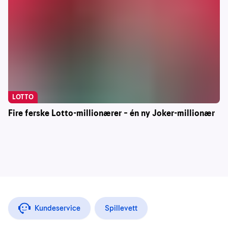
LOTTO
Fire ferske Lotto-millionærer – én ny Joker-millionær
Kundeservice
Spillevett