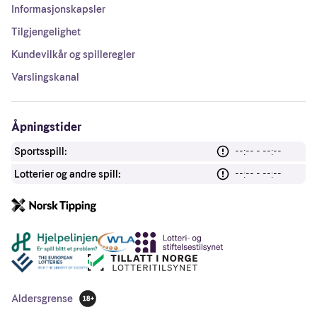
Informasjonskapsler
Tilgjengelighet
Kundevilkår og spilleregler
Varslingskanal
Åpningstider
Sportsspill:
--:-- - --:--
Lotterier og andre spill:
--:-- - --:--
Andre lenker
Aldersgrense
18 år