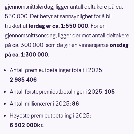
gjennomsnittslørdag, ligger antall deltakere på ca.
550 000. Det betyr at sannsynlighet for å bli
trukket ut
lørdag er ca. 1:550 000
. For en
gjennomsnittsonsdag, ligger derimot antall deltakere
på ca. 300 000, som da gir en vinnersjanse
onsdag
på ca. 1:300 000
.
Antall premieutbetalinger totalt i 2025:
2 985 406
Antall førstepremieutbetalinger i 2025:
105
Antall millionærer i 2025:
86
Høyeste premieutbetaling i 2025:
6 302 000kr.