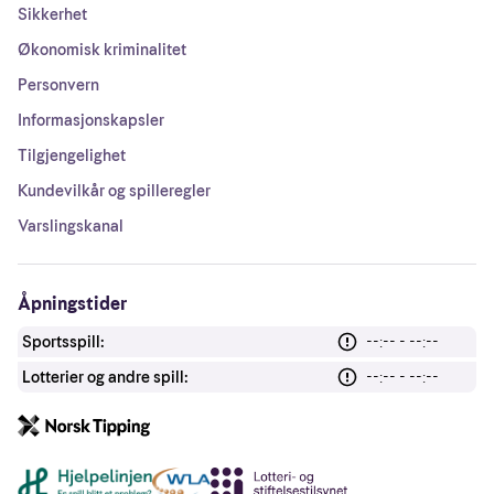
Sikkerhet
Økonomisk kriminalitet
Personvern
Informasjonskapsler
Tilgjengelighet
Kundevilkår og spilleregler
Varslingskanal
Åpningstider
Sportsspill:
--:-- - --:--
Lotterier og andre spill:
--:-- - --:--
Andre lenker