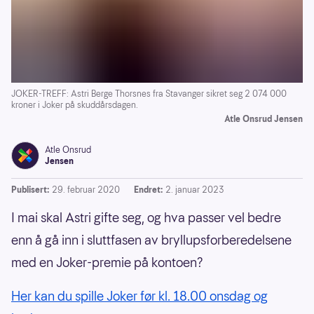
JOKER-TREFF: Astri Berge Thorsnes fra Stavanger sikret seg 2 074 000
kroner i Joker på skuddårsdagen.
Atle Onsrud Jensen
Atle Onsrud
Jensen
Publisert:
29. februar 2020
Endret:
2. januar 2023
I mai skal Astri gifte seg, og hva passer vel bedre
enn å gå inn i sluttfasen av bryllupsforberedelsene
med en Joker-premie på kontoen?
Her kan du spille Joker før kl. 18.00 onsdag og