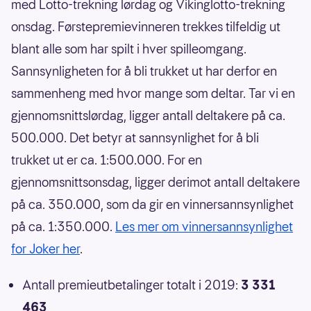
med Lotto-trekning lørdag og Vikinglotto-trekning
onsdag. Førstepremievinneren trekkes tilfeldig ut
blant alle som har spilt i hver spilleomgang.
Sannsynligheten for å bli trukket ut har derfor en
sammenheng med hvor mange som deltar. Tar vi en
gjennomsnittslørdag, ligger antall deltakere på ca.
500.000. Det betyr at sannsynlighet for å bli
trukket ut er ca. 1:500.000. For en
gjennomsnittsonsdag, ligger derimot antall deltakere
på ca. 350.000, som da gir en vinnersannsynlighet
på ca. 1:350.000.
Les mer om vinnersannsynlighet
for Joker her
.
Antall premieutbetalinger totalt i 2019:
3 331
463