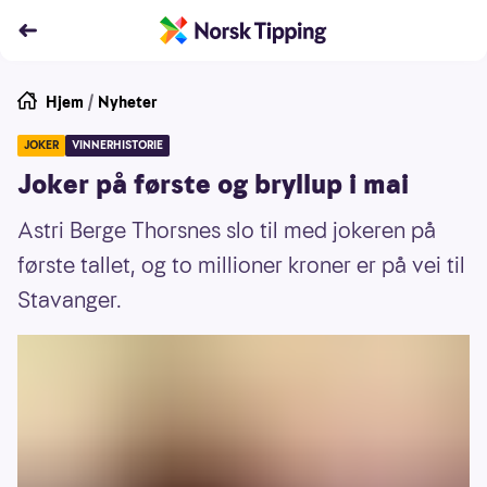
Hjem
/
Nyheter
JOKER
VINNERHISTORIE
Joker på første og bryllup i mai
Astri Berge Thorsnes slo til med jokeren på
første tallet, og to millioner kroner er på vei til
Stavanger.