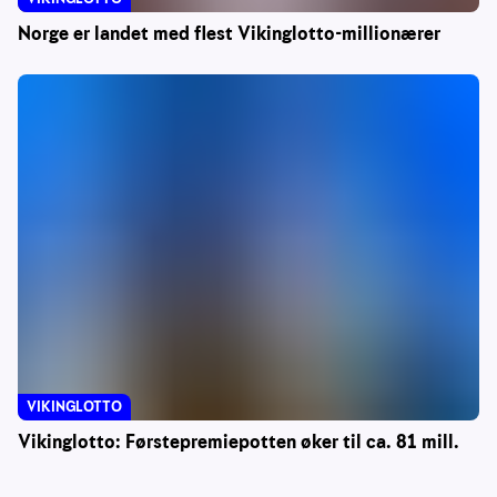
Norge er landet med flest Vikinglotto-millionærer
VIKINGLOTTO
Vikinglotto: Førstepremiepotten øker til ca. 81 mill.