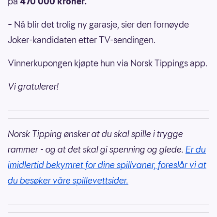
på
470 000 kroner.
– Nå blir det trolig ny garasje, sier den fornøyde
Joker-kandidaten etter TV-sendingen.
Vinnerkupongen kjøpte hun via Norsk Tippings app.
Vi gratulerer!
Norsk Tipping ønsker at du skal spille i trygge
rammer - og at det skal gi spenning og glede.
Er du
imidlertid bekymret for dine spillvaner, foreslår vi at
du besøker våre spillevettsider.