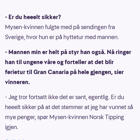
- Er du heeelt sikker?
Mysen-kvinnen fulgte med på sendingen fra
Sverige, hvor hun er på hyttetur med mannen.
- Mannen min er helt på styr han også. Nå ringer
han til ungene våre og forteller at det blir
ferietur til Gran Canaria på hele gjengen, sier
vinneren.
- Jeg tror fortsatt ikke det er sant, egentlig. Er du
heeelt sikker på at det stemmer at jeg har vunnet så
mye penger, spør Mysen-kvinnen Norsk Tipping
igjen.