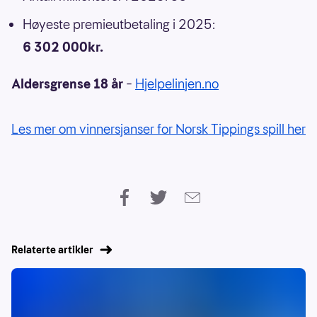
Høyeste premieutbetaling i 2025:
6 302 000kr.
Aldersgrense 18 år
–
Hjelpelinjen.no
Les mer om vinnersjanser for Norsk Tippings spill her
Relaterte artikler