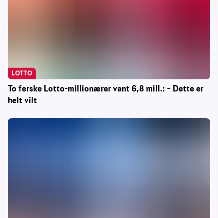
LOTTO
To ferske Lotto-millionærer vant 6,8 mill.: – Dette er
helt vilt