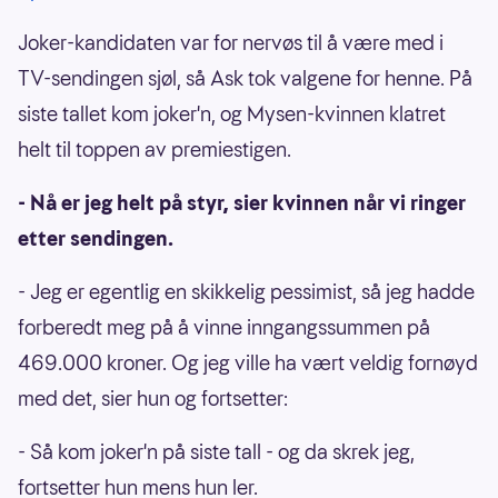
Joker-kandidaten var for nervøs til å være med i
TV-sendingen sjøl, så Ask tok valgene for henne. På
siste tallet kom joker'n, og Mysen-kvinnen klatret
helt til toppen av premiestigen.
- Nå er jeg helt på styr, sier kvinnen når vi ringer
etter sendingen.
- Jeg er egentlig en skikkelig pessimist, så jeg hadde
forberedt meg på å vinne inngangssummen på
469.000 kroner. Og jeg ville ha vært veldig fornøyd
med det, sier hun og fortsetter:
- Så kom joker'n på siste tall - og da skrek jeg,
fortsetter hun mens hun ler.