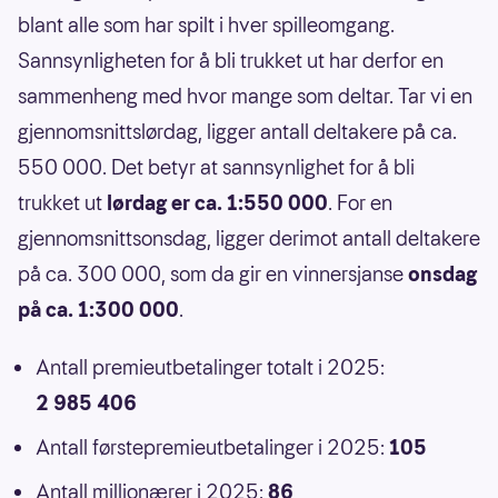
blant alle som har spilt i hver spilleomgang.
Sannsynligheten for å bli trukket ut har derfor en
sammenheng med hvor mange som deltar. Tar vi en
gjennomsnittslørdag, ligger antall deltakere på ca.
550 000. Det betyr at sannsynlighet for å bli
trukket ut
lørdag er ca. 1:550 000
. For en
gjennomsnittsonsdag, ligger derimot antall deltakere
på ca. 300 000, som da gir en vinnersjanse
onsdag
på ca. 1:300 000
.
Antall premieutbetalinger totalt i 2025:
2 985 406
Antall førstepremieutbetalinger i 2025:
105
Antall millionærer i 2025:
86