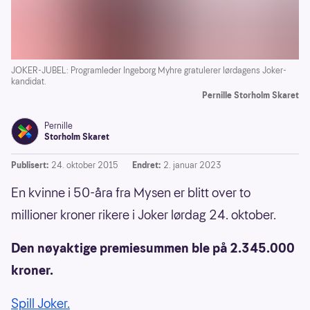
JOKER-JUBEL: Programleder Ingeborg Myhre gratulerer lørdagens Joker-
kandidat.
Pernille Storholm Skaret
Pernille
Storholm Skaret
Publisert:
24. oktober 2015
Endret:
2. januar 2023
En kvinne i 50-åra fra Mysen er blitt over to
millioner kroner rikere i Joker lørdag 24. oktober.
Den nøyaktige premiesummen ble på 2.345.000
kroner.
Spill Joker.