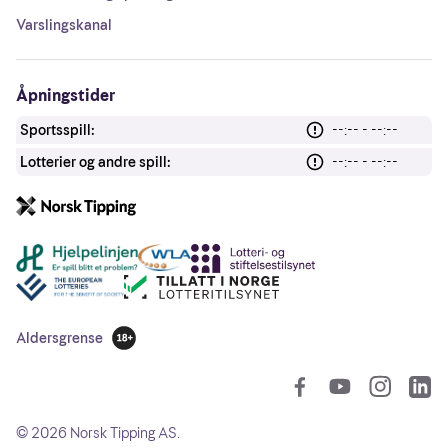
Varslingskanal
Åpningstider
Sportsspill:
--:-- - --:--
Lotterier og andre spill:
--:-- - --:--
Andre lenker
Aldersgrense
18 år
So
©
2026
Norsk Tipping AS.