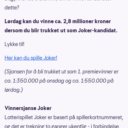
dette?
Lørdag kan du vinne ca. 2,8 millioner kroner
dersom du blir trukket ut som Joker-kandidat.
Lykke til!
Her kan du spille Joker!
(Sjansen for å bli trukket ut som 1. premievinner er
ca. 1:350.000 på onsdag og ca. 1:550.000 på
lørdag.)
Vinnersjanse Joker
Lotterispillet Joker er basert på spillerkortnummeret,
og det er trekning to ganger ukentlig - i forbindelse