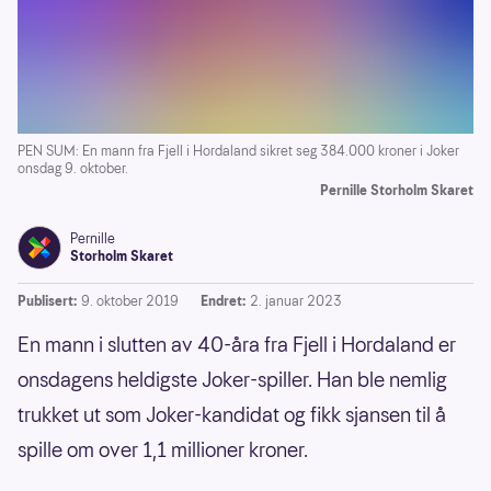
PEN SUM: En mann fra Fjell i Hordaland sikret seg 384.000 kroner i Joker
onsdag 9. oktober.
Pernille Storholm Skaret
Pernille
Storholm Skaret
Publisert:
9. oktober 2019
Endret:
2. januar 2023
En mann i slutten av 40-åra fra Fjell i Hordaland er
onsdagens heldigste Joker-spiller. Han ble nemlig
trukket ut som Joker-kandidat og fikk sjansen til å
spille om over 1,1 millioner kroner.