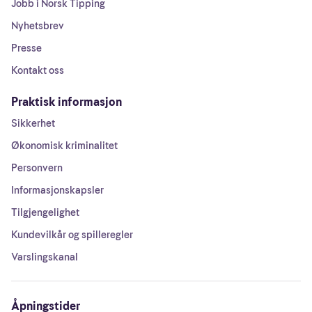
Jobb i Norsk Tipping
Nyhetsbrev
Presse
Kontakt oss
Praktisk informasjon
Sikkerhet
Økonomisk kriminalitet
Personvern
Informasjonskapsler
Tilgjengelighet
Kundevilkår og spilleregler
Varslingskanal
Åpningstider