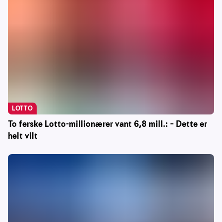
LOTTO
To ferske Lotto-millionærer vant 6,8 mill.: – Dette er
helt vilt