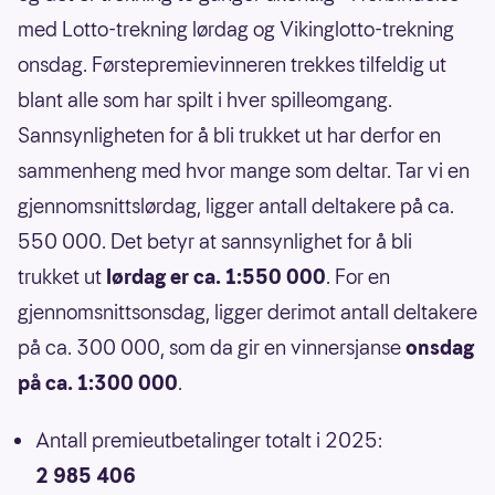
med Lotto-trekning lørdag og Vikinglotto-trekning
onsdag. Førstepremievinneren trekkes tilfeldig ut
blant alle som har spilt i hver spilleomgang.
Sannsynligheten for å bli trukket ut har derfor en
sammenheng med hvor mange som deltar. Tar vi en
gjennomsnittslørdag, ligger antall deltakere på ca.
550 000. Det betyr at sannsynlighet for å bli
trukket ut
lørdag er ca. 1:550 000
. For en
gjennomsnittsonsdag, ligger derimot antall deltakere
på ca. 300 000, som da gir en vinnersjanse
onsdag
på ca. 1:300 000
.
Antall premieutbetalinger totalt i 2025:
2 985 406