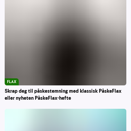
FLAX
Skrap deg til påskestemning med klassisk PåskeFlax
eller nyheten PåskeFlax-hefte