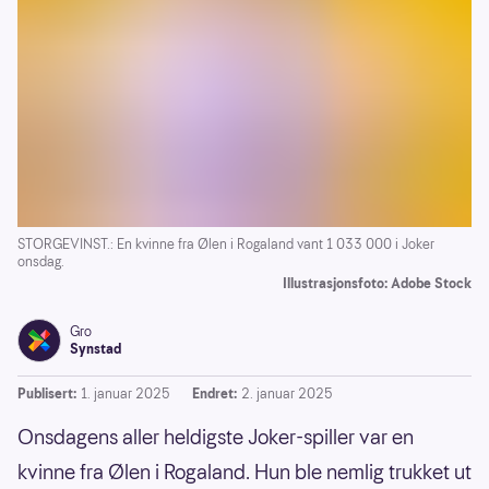
STORGEVINST.: En kvinne fra Ølen i Rogaland vant 1 033 000 i Joker
onsdag.
Illustrasjonsfoto: Adobe Stock
Gro
Synstad
Publisert:
1. januar 2025
Endret:
2. januar 2025
Onsdagens aller heldigste Joker-spiller var en
kvinne fra Ølen i Rogaland. Hun ble nemlig trukket ut