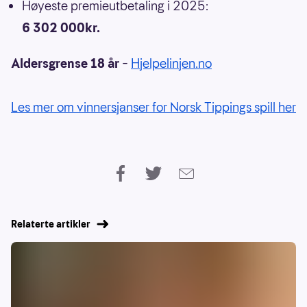
Høyeste premieutbetaling i 2025:
6 302 000kr.
Aldersgrense 18 år
–
Hjelpelinjen.no
Les mer om vinnersjanser for Norsk Tippings spill her
Relaterte artikler