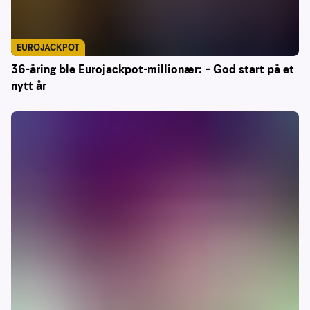
EUROJACKPOT
36-åring ble Eurojackpot-millionær: – God start på et
nytt år