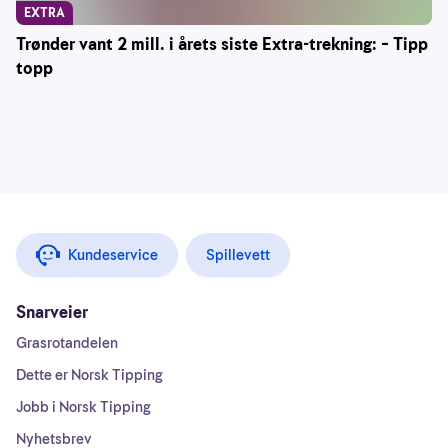
EXTRA
Trønder vant 2 mill. i årets siste Extra-trekning: – Tipp
topp
Kundeservice
Spillevett
Snarveier
Grasrotandelen
Dette er Norsk Tipping
Jobb i Norsk Tipping
Nyhetsbrev