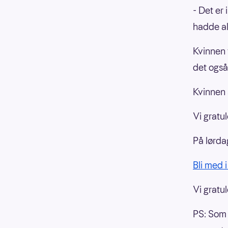
- Det er
hadde ald
Kvinnen 
det også
Kvinnen 
Vi gratul
På lørda
Bli med i
Vi gratul
PS: Som 