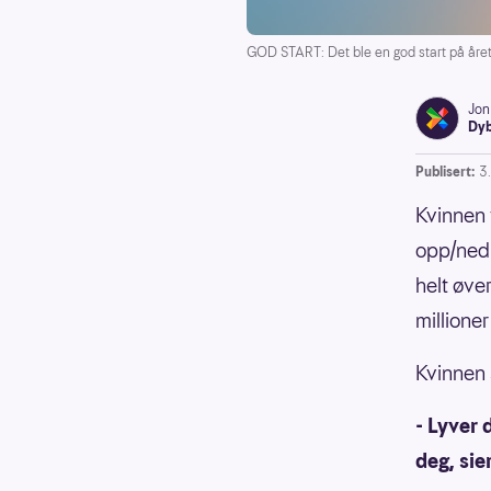
GOD START: Det ble en god start på året f
Jon
Dyb
Publisert:
3
Kvinnen 
opp/ned-
helt øve
millioner
Kvinnen s
- Lyver 
deg, sie