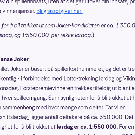
v din spillerinnsats, uten at det går utover din innsats, p
e vinnersjanser.
Bli grasrotgiver her!
 for å bli trukket ut som Joker-kandidaten er ca. 1:350
nsdag, og 1:550.000 per rekke lørdag
.)
janse Joker
illet Joker er basert på spillerkortnummeret, og det er tr
kentlig - i forbindelse med Lotto-trekning lørdag og Vikin
 onsdag. Førstepremievinneren trekkes tilfeldig ut blant a
 i hver spilleomgang. Sannsynligheten for å bli trukket ut 
n sammenheng med hvor mange som deltar. Tar vi en
nittslørdag, ligger antall deltakere på ca. 550 000. Det 
ghet for å bli trukket ut
lørdag er ca. 1:550 000
. For en