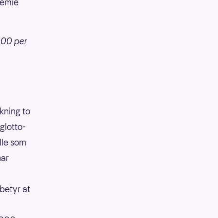
remie
.000 per
ekning to
glotto-
lle som
har
betyr at