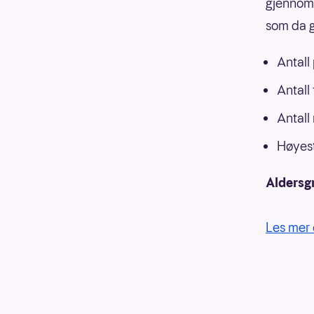
gjennoms
som da g
Antall
Antall
Antall
Høyest
Aldersg
Les mer 