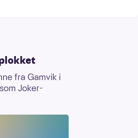
pplokket
nne fra Gamvik i
 som Joker-