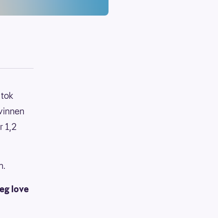
 tok
kvinnen
r 1,2
n.
jeg love