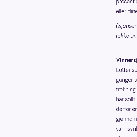
prosent a
eller din
(Sjansen
rekke o
Vinners
Lotterisp
ganger u
trekning
har spilt
derfor e
gjennoms
sannsynli