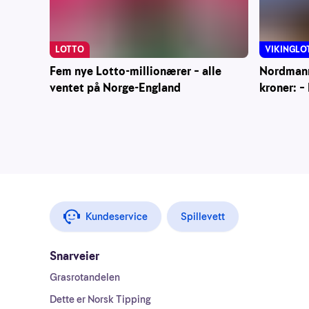
LOTTO
VIKINGLO
Fem nye Lotto-millionærer – alle
Nordmann
ventet på Norge-England
kroner: –
Kundeservice
Spillevett
Snarveier
Grasrotandelen
Dette er Norsk Tipping