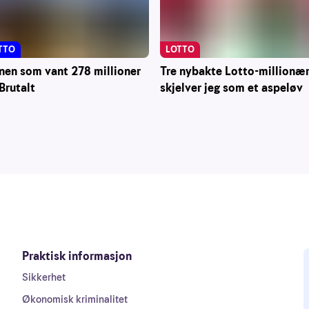
TTO
LOTTO
en som vant 278 millioner
Tre nybakte Lotto-millionær
 Brutalt
skjelver jeg som et aspeløv
Praktisk informasjon
Sikkerhet
Økonomisk kriminalitet