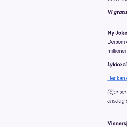
Vi gratu
Ny Joke
Dersom d
millioner
Lykke ti
Her kan d
(Sjansen
onsdag 
Vinners