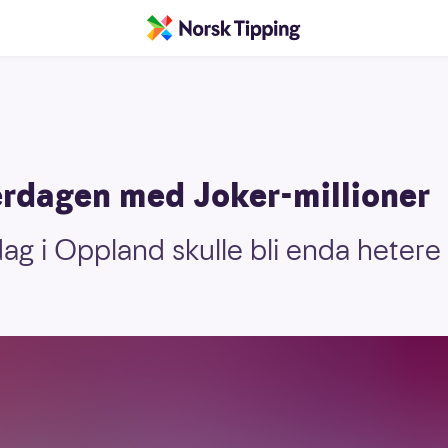
rdagen med Joker-millioner
 i Oppland skulle bli enda hetere 