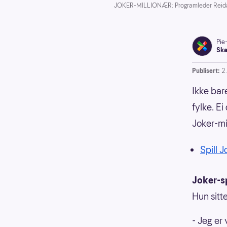
JOKER-MILLIONÆR: Programleder Reidar 
Pie
Ska
Publisert:
2
Ikke bar
fylke. E
Joker-mi
Spill 
Joker-s
Hun sitte
- Jeg er 