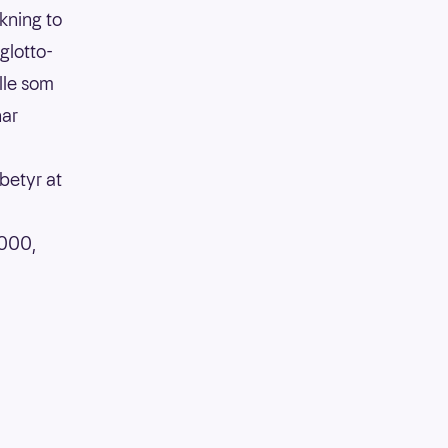
ekning to
glotto-
lle som
har
betyr at
 000,