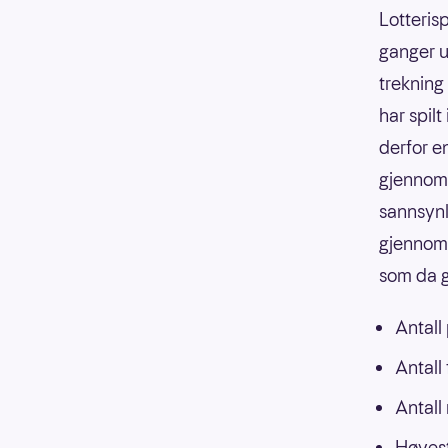
Lotterisp
ganger u
trekning
har spilt
derfor e
gjennoms
sannsynli
gjennoms
som da g
Antall
Antall
Antall
Høyest