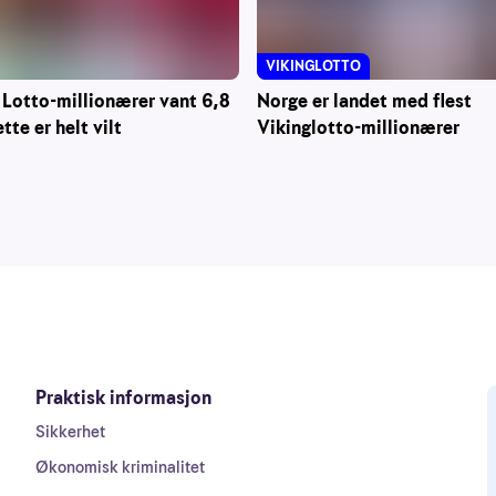
VIKINGLOTTO
 Lotto-millionærer vant 6,8
Norge er landet med flest
ette er helt vilt
Vikinglotto-millionærer
Praktisk informasjon
Sikkerhet
Økonomisk kriminalitet