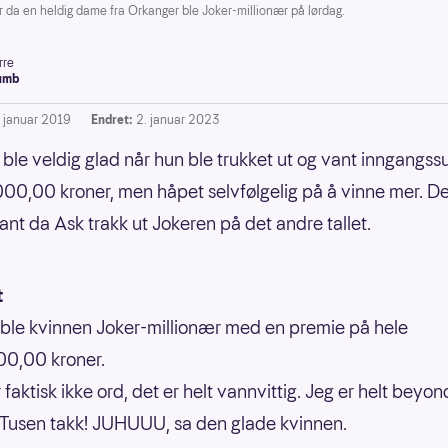
da en heldig dame fra Orkanger ble Joker-millionær på lørdag.
rre
umb
. januar 2019
Endret:
2. januar 2023
ble veldig glad når hun ble trukket ut og vant inngang
00,00 kroner, men håpet selvfølgelig på å vinne mer. De
ant da Ask trakk ut Jokeren på det andre tallet.
t
le kvinnen Joker-millionær med en premie på hele
00,00 kroner.
 faktisk ikke ord, det er helt vannvittig. Jeg er helt beyon
. Tusen takk! JUHUUU, sa den glade kvinnen.