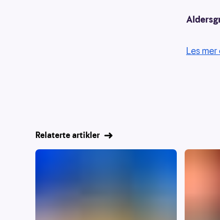
Aldersg
Les mer 
Relaterte artikler