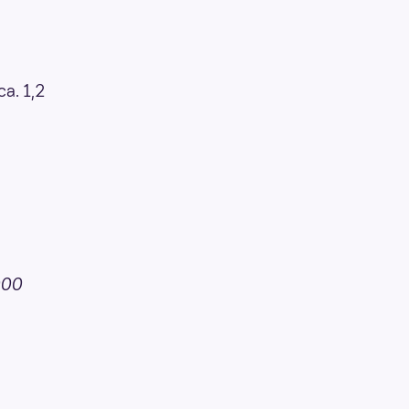
ca. 1,2
.000