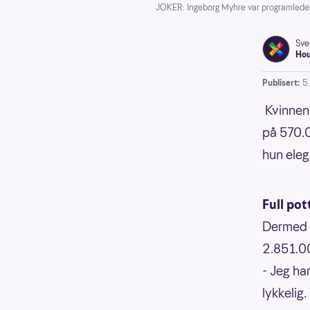
JOKER: Ingeborg Myhre var programleder 
Sve
Ho
Publisert:
5
Kvinnen 
på 570.0
hun eleg
Full pot
Dermed b
2.851.0
- Jeg har
lykkelig