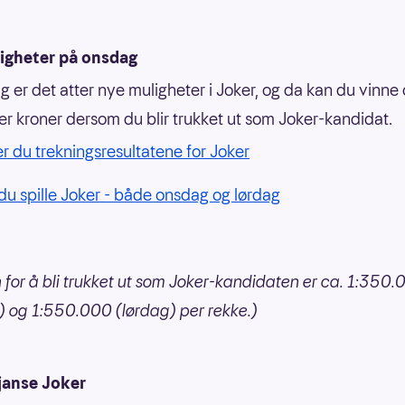
igheter på onsdag
 er det atter nye muligheter i Joker, og da kan du vinne 
ner kroner dersom du blir trukket ut som Joker-kandidat.
er du trekningsresultatene for Joker
du spille Joker - både onsdag og lørdag
 for å bli trukket ut som Joker-kandidaten er ca. 1:350
 og 1:550.000 (lørdag) per rekke.)
janse Joker