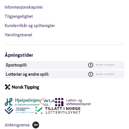
Informasjonskapsler
Tilgjengelighet
Kundevilkår og spilleregler
Varslingskanal
Åpningstider
Sportsspill:
--:-- - --:--
Lotterier og andre spill:
--:-- - --:--
Andre lenker
Aldersgrense
18 år