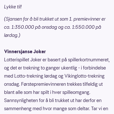
Lykke til!
(Sjansen for å bli trukket ut som 1. premievinner er
ca. 1:350.000 på onsdag og ca. 1:550.000 på
lørdag.)
Vinnersjanse Joker
Lotterispillet Joker er basert på spillerkortnummeret,
og det er trekning to ganger ukentlig - i forbindelse
med Lotto-trekning lørdag og Vikinglotto-trekning
onsdag. Førstepremievinneren trekkes tilfeldig ut
blant alle som har spilt i hver spilleomgang.
Sannsynligheten for å bli trukket ut har derfor en
sammenheng med hvor mange som deltar. Tar vi en