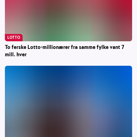
LOTTO
To ferske Lotto-millionærer fra samme fylke vant 7
mill. hver