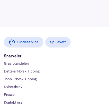
Kundeservice
Spillevett
Snarveier
Grasrotandelen
Dette er Norsk Tipping
Jobb i Norsk Tipping
Nyhetsbrev
Presse
Kontakt oss