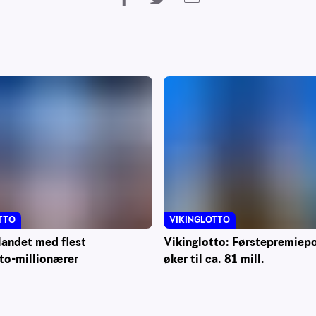
VIKINGLOTTO
TTO
Vikinglotto: Førstepremiep
landet med flest
øker til ca. 81 mill.
to-millionærer