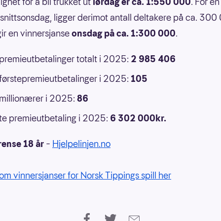
ghet for å bli trukket ut
lørdag er ca. 1:550 000
. For en
nittsonsdag, ligger derimot antall deltakere på ca. 300
ir en vinnersjanse
onsdag på ca. 1:300 000
.
 premieutbetalinger totalt i 2025:
2 985 406
 førstepremieutbetalinger i 2025:
105
 millionærer i 2025:
86
e premieutbetaling i 2025:
6 302 000kr.
rense 18 år
–
Hjelpelinjen.no
om vinnersjanser for Norsk Tippings spill her