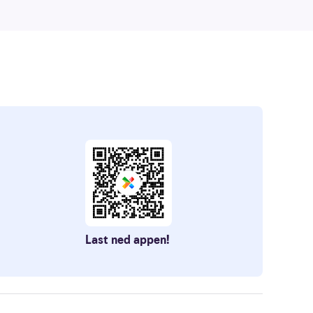
Last ned appen!