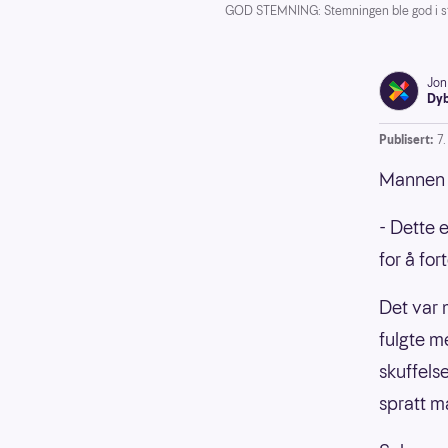
GOD STEMNING: Stemningen ble god i stua 
Jon
Dyb
Publisert:
7.
Mannen f
- Dette e
for å fo
Det var 
fulgte m
skuffelse
spratt ma