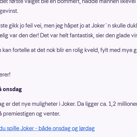
det første valget ble en bommert, hadde mannen likevel
gevinst.
ste gikk jo feil vei, men jeg håpet jo at Joker`n skulle du
elig var den der! Det var helt fantastisk, sier den glade 
kan fortelle at det nok blir en rolig kveld, fylt med mye 
erer!
å onsdag
 er det nye muligheter i Joker. Da ligger ca. 1,2 millione
å premiestigen og venter.
du spille Joker - både onsdag og lørdag