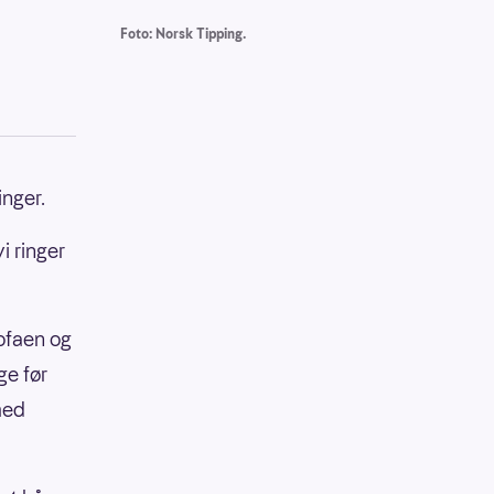
Foto: Norsk Tipping.
inger.
i ringer
ofaen og
ge før
rmed