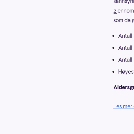
sannsynli
gjennoms
som da g
Antall
Antall
Antall
Høyest
Aldersg
Les mer 