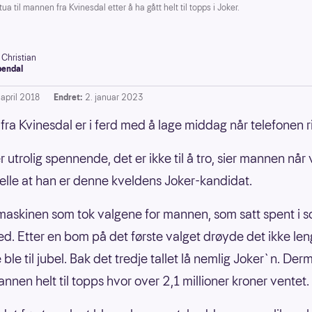
til mannen fra Kvinesdal etter å ha gått helt til topps i Joker.
 Christian
endal
 april 2018
Endret:
2. januar 2023
ra Kvinesdal er i ferd med å lage middag når telefonen r
r utrolig spennende, det er ikke til å tro, sier mannen når v
rtelle at han er denne kveldens Joker-kandidat.
maskinen som tok valgene for mannen, som satt spent i s
ed. Etter en bom på det første valget drøyde det ikke len
 ble til jubel. Bak det tredje tallet lå nemlig Joker`n. De
nnen helt til topps hvor over 2,1 millioner kroner ventet.