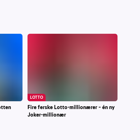
LOTTO
otten
Fire ferske Lotto-millionærer – én ny
Joker-millionær