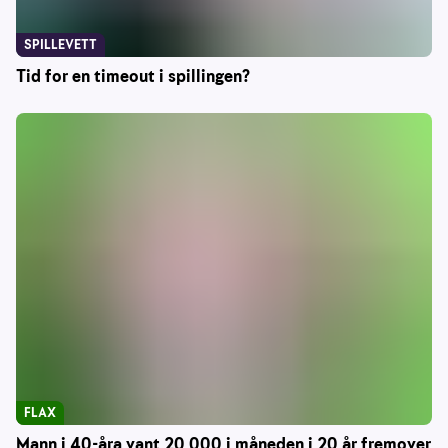
SPILLEVETT
Tid for en timeout i spillingen?
FLAX
Mann i 40-åra vant 20 000 i måneden i 20 år fremover