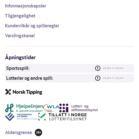
Informasjonskapsler
Tilgjengelighet
Kundevilkår og spilleregler
Varslingskanal
Åpningstider
Sportsspill:
--:-- - --:--
Lotterier og andre spill:
--:-- - --:--
Andre lenker
Aldersgrense
18 år