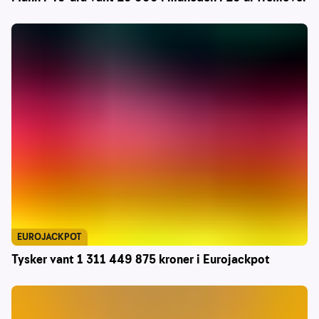
EUROJACKPOT
Tysker vant 1 311 449 875 kroner i Eurojackpot