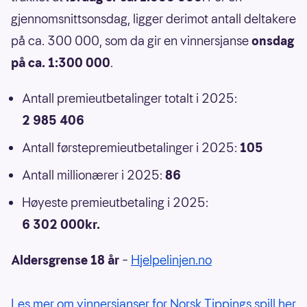
gjennomsnittsonsdag, ligger derimot antall deltakere
på ca. 300 000, som da gir en vinnersjanse
onsdag
på ca. 1:300 000
.
Antall premieutbetalinger totalt i 2025:
2 985 406
Antall førstepremieutbetalinger i 2025:
105
Antall millionærer i 2025:
86
Høyeste premieutbetaling i 2025:
6 302 000kr.
Aldersgrense 18 år
–
Hjelpelinjen.no
Les mer om vinnersjanser for Norsk Tippings spill her