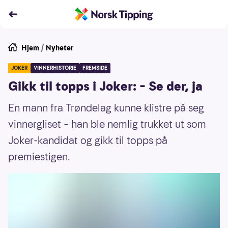
Hjem
/
Nyheter
JOKER
VINNERHISTORIE
FREMSIDE
Gikk til topps i Joker: – Se der, ja
En mann fra Trøndelag kunne klistre på seg
vinnergliset – han ble nemlig trukket ut som
Joker-kandidat og gikk til topps på
premiestigen.