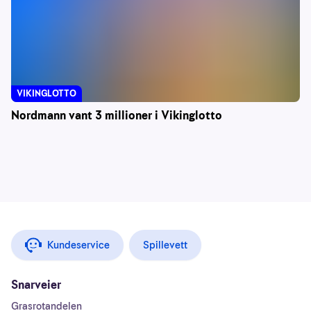
VIKINGLOTTO
Nordmann vant 3 millioner i Vikinglotto
Kundeservice
Spillevett
Snarveier
Grasrotandelen