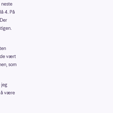
å neste
lå 4. På
 Der
tigen.
tten
dde vært
nnen, som
 jeg
r å være