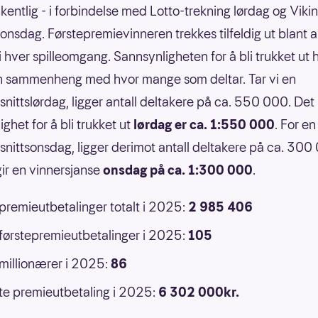
kentlig - i forbindelse med Lotto-trekning lørdag og Vikin
 onsdag. Førstepremievinneren trekkes tilfeldig ut blant a
 i hver spilleomgang. Sannsynligheten for å bli trukket ut 
n sammenheng med hvor mange som deltar. Tar vi en
nittslørdag, ligger antall deltakere på ca. 550 000. Det 
ghet for å bli trukket ut
lørdag er ca. 1:550 000
. For en
nittsonsdag, ligger derimot antall deltakere på ca. 300
ir en vinnersjanse
onsdag på ca. 1:300 000
.
 premieutbetalinger totalt i 2025:
2 985 406
 førstepremieutbetalinger i 2025:
105
 millionærer i 2025:
86
e premieutbetaling i 2025:
6 302 000kr.