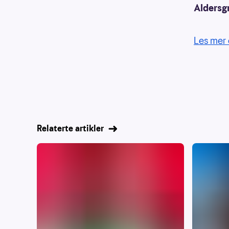
Aldersg
Les mer 
Relaterte artikler