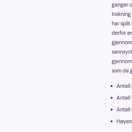
ganger u
trekning
har spilt
derfor e
gjennoms
sannsynli
gjennoms
som da g
Antall
Antall
Antall
Høyest