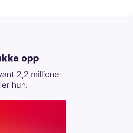
dukka opp
vant 2,2 millioner
ier hun.