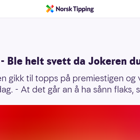
: - Ble helt svett da Jokeren 
n gikk til topps på premiestigen og 
dag. - At det går an å ha sånn flaks, s