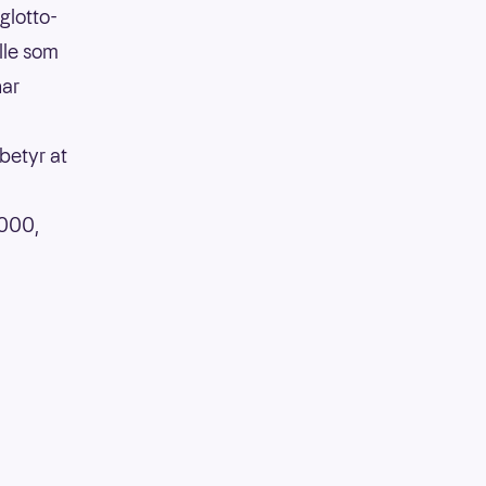
glotto-
lle som
har
betyr at
 000,