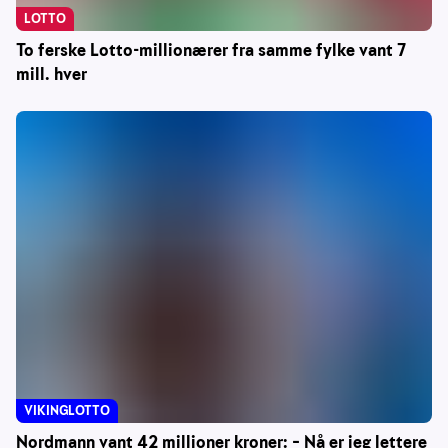
LOTTO
To ferske Lotto-millionærer fra samme fylke vant 7
mill. hver
VIKINGLOTTO
Nordmann vant 42 millioner kroner: – Nå er jeg lettere