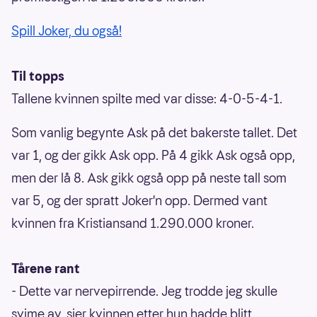
Spill Joker, du også!
Til topps
Tallene kvinnen spilte med var disse: 4-0-5-4-1.
Som vanlig begynte Ask på det bakerste tallet. Det
var 1, og der gikk Ask opp. På 4 gikk Ask også opp,
men der lå 8. Ask gikk også opp på neste tall som
var 5, og der spratt Joker'n opp. Dermed vant
kvinnen fra Kristiansand 1.290.000 kroner.
Tårene rant
- Dette var nervepirrende. Jeg trodde jeg skulle
svime av, sier kvinnen etter hun hadde blitt