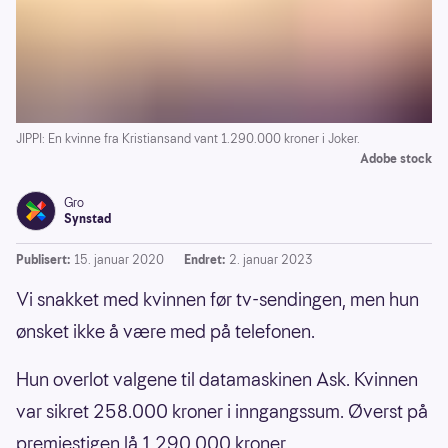
JIPPI: En kvinne fra Kristiansand vant 1.290.000 kroner i Joker.
Adobe stock
Gro
Synstad
Publisert:
15. januar 2020
Endret:
2. januar 2023
Vi snakket med kvinnen før tv-sendingen, men hun
ønsket ikke å være med på telefonen.
Hun overlot valgene til datamaskinen Ask. Kvinnen
var sikret 258.000 kroner i inngangssum. Øverst på
premiestigen lå 1.290.000 kroner.