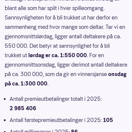
blant alle som har spilt i hver spilleomgang.
Sannsynligheten for å bli trukket ut har derfor en
sammenheng med hvor mange som deltar. Tar vi en
gjennomsnittslørdag, ligger antall deltakere på ca.
550 000. Det betyr at sannsynlighet for å bli
trukket ut
lørdag er ca. 1:550 000
. For en
gjennomsnittsonsdag, ligger derimot antall deltakere
på ca. 300 000, som da gir en vinnersjanse
onsdag
på ca. 1:300 000
.
Antall premieutbetalinger totalt i 2025:
2 985 406
Antall førstepremieutbetalinger i 2025:
105
Antall millionærer i 2025:
86