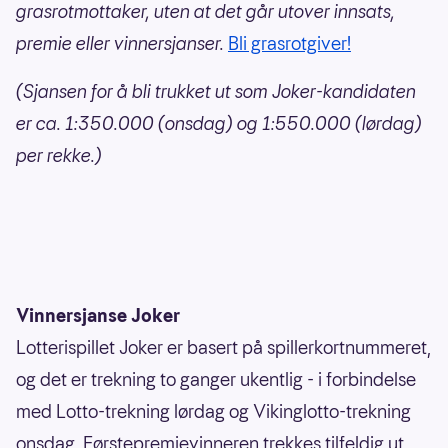
grasrotmottaker, uten at det går utover innsats,
premie eller vinnersjanser.
Bli grasrotgiver!
(Sjansen for å bli trukket ut som Joker-kandidaten
er ca. 1:350.000 (onsdag) og 1:550.000 (lørdag)
per rekke.)
Vinnersjanse Joker
Lotterispillet Joker er basert på spillerkortnummeret,
og det er trekning to ganger ukentlig - i forbindelse
med Lotto-trekning lørdag og Vikinglotto-trekning
onsdag. Førstepremievinneren trekkes tilfeldig ut