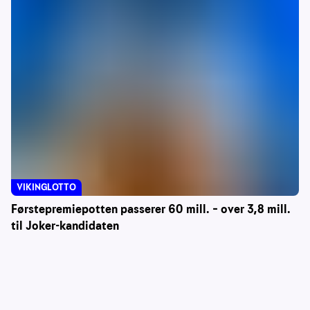
VIKINGLOTTO
Førstepremiepotten passerer 60 mill. – over 3,8 mill.
til Joker-kandidaten