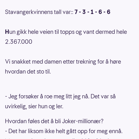
Stavangerkvinnens tall var::
7 - 3 - 1 - 6 - 6
H
un gikk hele veien til topps og vant dermed hele
2.367.000
Vi snakket med damen etter trekning for å høre
hvordan det sto til.
- Jeg forsøker å roe meg litt jeg nå. Det var så
uvirkelig, sier hun og ler.
Hvordan føles det å bli Joker-millionær?
- Det har liksom ikke helt gått opp for meg ennå.