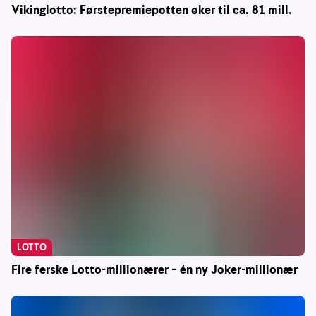
Vikinglotto: Førstepremiepotten øker til ca. 81 mill.
LOTTO
Fire ferske Lotto-millionærer – én ny Joker-millionær