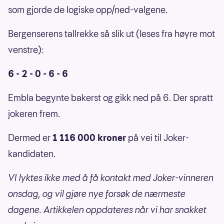
som gjorde de logiske opp/ned-valgene.
Bergenserens tallrekke så slik ut (leses fra høyre mot
venstre):
6 - 2 - 0 - 6 - 6
Embla begynte bakerst og gikk ned på 6. Der spratt
jokeren frem.
Dermed er
1 116 000 kroner
på vei til Joker-
kandidaten.
VI lyktes ikke med å få kontakt med Joker-vinneren
onsdag, og vil gjøre nye forsøk de nærmeste
dagene. Artikkelen oppdateres når vi har snakket