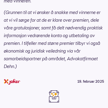
med vinneren.
(Grunnen til at vi ønsker å snakke med vinnerne er
at vi vil sørge for at de er klare over premien, dele
våre gratulasjoner, samt få delt nødvendig praktisk
informasjon vedrørende konto og utbetaling av
premien. I tilfeller med større premier tilbyr vi også
økonomisk og juridisk veiledning via vår
samarbeidspartner på området, Advokatfirmaet
Dehn.)
19. februar 2025