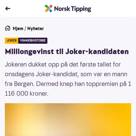
Hjem
/
Nyheter
JOKER
VINNERHISTORIE
Milliongevinst til Joker-kandidaten
Jokeren dukket opp på det første tallet for
onsdagens Joker-kandidat, som var en mann
fra Bergen. Dermed knep han toppremien på 1
116 000 kroner.