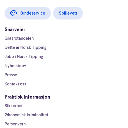
Kundeservice
Spillevett
Snarveier
Grasrotandelen
Dette er Norsk Tipping
Jobb i Norsk Tipping
Nyhetsbrev
Presse
Kontakt oss
Praktisk informasjon
Sikkerhet
Økonomisk kriminalitet
Personvern