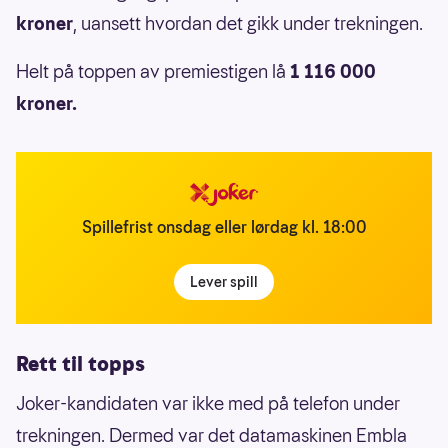
kroner
,
uansett hvordan det gikk under trekningen.
Helt på toppen av premiestigen lå
1 116 000
kroner.
Spillefrist onsdag eller lørdag kl. 18:00
Lever spill
Rett til topps
Joker-kandidaten var ikke med på telefon under
trekningen. Dermed var det datamaskinen Embla