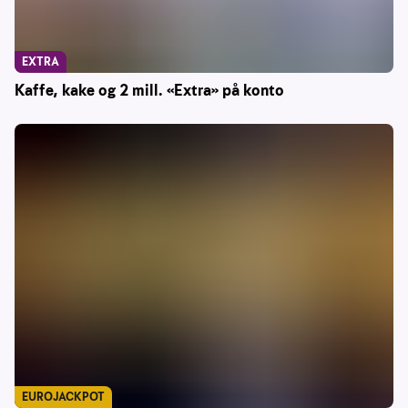
EXTRA
Kaffe, kake og 2 mill. «Extra» på konto
EUROJACKPOT