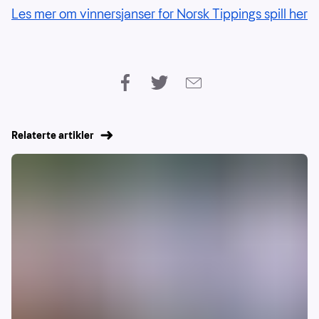
Les mer om vinnersjanser for Norsk Tippings spill her
Relaterte artikler