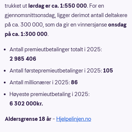
trukket ut
lørdag er ca. 1:550 000
. For en
gjennomsnittsonsdag, ligger derimot antall deltakere
på ca. 300 000, som da gir en vinnersjanse
onsdag
på ca. 1:300 000
.
Antall premieutbetalinger totalt i 2025:
2 985 406
Antall førstepremieutbetalinger i 2025:
105
Antall millionærer i 2025:
86
Høyeste premieutbetaling i 2025:
6 302 000kr.
Aldersgrense 18 år
–
Hjelpelinjen.no