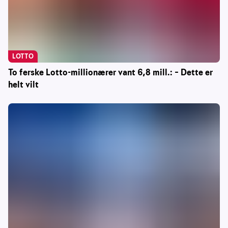
LOTTO
To ferske Lotto-millionærer vant 6,8 mill.: – Dette er
helt vilt