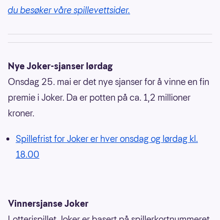
du besøker våre spillevettsider.
Nye Joker-sjanser lørdag
Onsdag 25. mai er det nye sjanser for å vinne en fin
premie i Joker. Da er potten på ca. 1,2 millioner
kroner.
Spillefrist for Joker er hver onsdag og lørdag kl.
18.00
Vinnersjanse Joker
Lotterispillet Joker er basert på spillerkortnummeret,