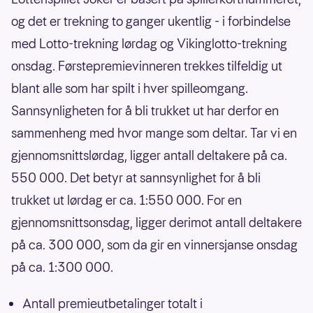
og det er trekning to ganger ukentlig - i forbindelse
med Lotto-trekning lørdag og Vikinglotto-trekning
onsdag. Førstepremievinneren trekkes tilfeldig ut
blant alle som har spilt i hver spilleomgang.
Sannsynligheten for å bli trukket ut har derfor en
sammenheng med hvor mange som deltar. Tar vi en
gjennomsnittslørdag, ligger antall deltakere på ca.
550 000. Det betyr at sannsynlighet for å bli
trukket ut lørdag er ca. 1:550 000. For en
gjennomsnittsonsdag, ligger derimot antall deltakere
på ca. 300 000, som da gir en vinnersjanse onsdag
på ca. 1:300 000.
Antall premieutbetalinger totalt i