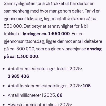
Sannsynligheten for å bli trukket ut har derfor en
sammenheng med hvor mange som deltar. Tar vi en
gjennomsnittslørdag, ligger antall deltakere på ca.
550 000. Det betyr at sannsynlighet for å bli
trukket ut
lørdag er ca. 1:550 000
. For en
gjennomsnittsonsdag, ligger derimot antall deltakere
på ca. 300 000, som da gir en vinnersjanse
onsdag
på ca. 1:300 000
.
Antall premieutbetalinger totalt i 2025:
2 985 406
Antall førstepremieutbetalinger i 2025:
105
Antall millionærer i 2025:
86
Høyeste premieutbetaling i 2025: