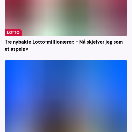
LOTTO
Tre nybakte Lotto-millionærer: – Nå skjelver jeg som
et aspeløv