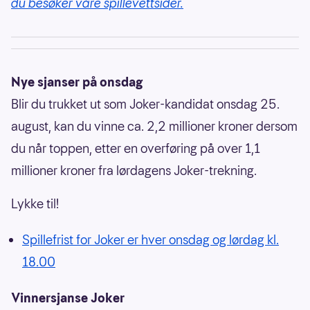
du besøker våre spillevettsider.
Nye sjanser på onsdag
Blir du trukket ut som Joker-kandidat onsdag 25.
august, kan du vinne ca. 2,2 millioner kroner dersom
du når toppen, etter en overføring på over 1,1
millioner kroner fra lørdagens Joker-trekning.
Lykke til!
Spillefrist for Joker er hver onsdag og lørdag kl.
18.00
Vinnersjanse Joker