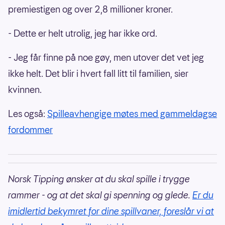
premiestigen og over 2,8 millioner kroner.
- Dette er helt utrolig, jeg har ikke ord.
- Jeg får finne på noe gøy, men utover det vet jeg
ikke helt. Det blir i hvert fall litt til familien, sier
kvinnen.
Les også:
Spilleavhengige møtes med gammeldagse
fordommer
Norsk Tipping ønsker at du skal spille i trygge
rammer - og at det skal gi spenning og glede.
Er du
imidlertid bekymret for dine spillvaner, foreslår vi at