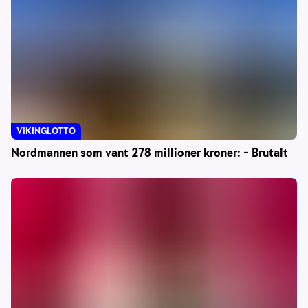
VIKINGLOTTO
Nordmannen som vant 278 millioner kroner: – Brutalt