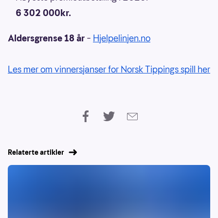
6 302 000kr.
Aldersgrense 18 år
–
Hjelpelinjen.no
Les mer om vinnersjanser for Norsk Tippings spill her
Relaterte artikler