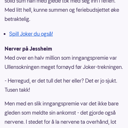
solid sum han med glede tok med seg inn i ferien.
Med litt hell, kunne summen og feriebudsjettet øke
betraktelig.
Spill Joker du også!
Nerver på Jessheim
Med over en halv million som inngangspremie var
Ullensokningen meget fornøyd før Joker-trekningen.
- Herregud, er det tull det her eller? Det er jo sjukt.
Tusen takk!
Men med en slik inngangspremie var det ikke bare
gleden som meldte sin ankomst - det gjorde også
nervene. I stedet for å la nervene ta overhånd, lot