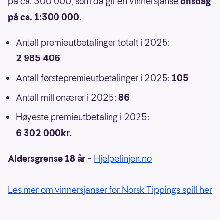
på ca. 300 000, som da gir en vinnersjanse
onsdag
på ca. 1:300 000
.
Antall premieutbetalinger totalt i 2025:
2 985 406
Antall førstepremieutbetalinger i 2025:
105
Antall millionærer i 2025:
86
Høyeste premieutbetaling i 2025:
6 302 000kr.
Aldersgrense 18 år
–
Hjelpelinjen.no
Les mer om vinnersjanser for Norsk Tippings spill her