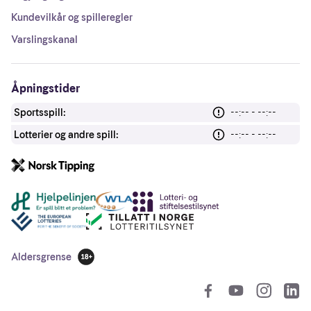
Kundevilkår og spilleregler
Varslingskanal
Åpningstider
Sportsspill:
--:-- - --:--
Lotterier og andre spill:
--:-- - --:--
Andre lenker
Aldersgrense
18 år
So