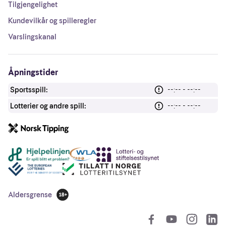
Tilgjengelighet
Kundevilkår og spilleregler
Varslingskanal
Åpningstider
Sportsspill:
--:-- - --:--
Lotterier og andre spill:
--:-- - --:--
Andre lenker
Aldersgrense
18 år