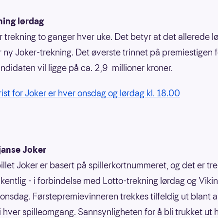
ning lørdag
r trekning to ganger hver uke. Det betyr at det allerede l
r ny Joker-trekning. Det øverste trinnet på premiestigen f
ndidaten vil ligge på ca. 2,9 millioner kroner.
rist for Joker er hver onsdag og lørdag kl. 18.00
janse Joker
illet Joker er basert på spillerkortnummeret, og det er tr
kentlig - i forbindelse med Lotto-trekning lørdag og Vikin
 onsdag. Førstepremievinneren trekkes tilfeldig ut blant a
 i hver spilleomgang. Sannsynligheten for å bli trukket ut 