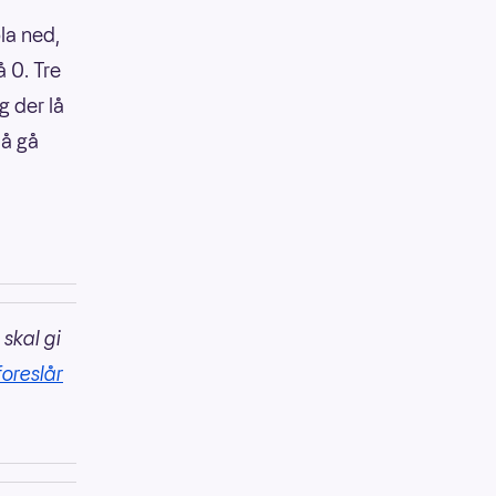
la ned,
å 0. Tre
g der lå
 å gå
 skal gi
foreslår