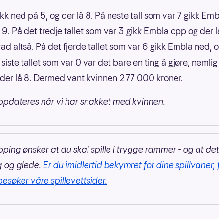
kk ned på 5, og der lå 8. På neste tall som var 7 gikk Emb
 9. På det tredje tallet som var 3 gikk Embla opp og der l
ad altså. På det fjerde tallet som var 6 gikk Embla ned, o
siste tallet som var 0 var det bare en ting å gjøre, nemlig
der lå 8. Dermed vant kvinnen 277 000 kroner.
pdateres når vi har snakket med kvinnen.
pping ønsker at du skal spille i trygge rammer - og at det
g og glede.
Er du imidlertid bekymret for dine spillvaner, 
besøker våre spillevettsider.