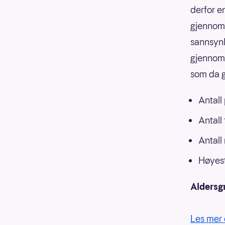
derfor e
gjennoms
sannsynli
gjennoms
som da g
Antall
Antall
Antall
Høyest
Aldersg
Les mer 