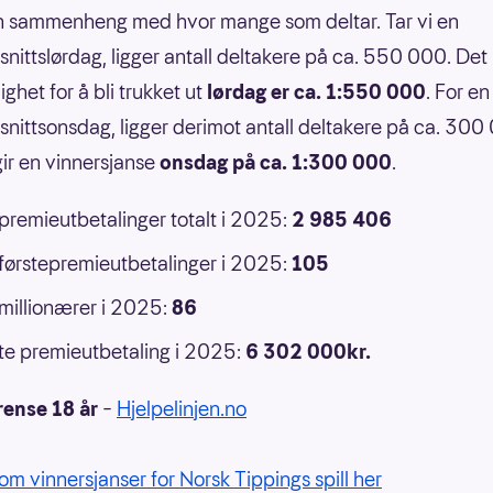
n sammenheng med hvor mange som deltar. Tar vi en
nittslørdag, ligger antall deltakere på ca. 550 000. Det 
ghet for å bli trukket ut
lørdag er ca. 1:550 000
. For en
nittsonsdag, ligger derimot antall deltakere på ca. 300
ir en vinnersjanse
onsdag på ca. 1:300 000
.
 premieutbetalinger totalt i 2025:
2 985 406
 førstepremieutbetalinger i 2025:
105
 millionærer i 2025:
86
e premieutbetaling i 2025:
6 302 000kr.
rense 18 år
–
Hjelpelinjen.no
om vinnersjanser for Norsk Tippings spill her