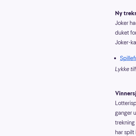
Ny trek
Joker ha
duket fo
Joker-ka
Spillef
Lykke til!
Vinners
Lotterisp
ganger u
trekning
har spilt