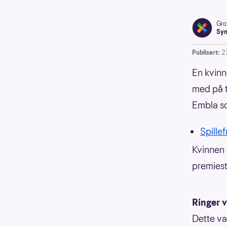
Gro
Syn
Publisert:
2
En kvinn
med på 
Embla so
Spillef
Kvinnen 
premiest
Ringer 
Dette var