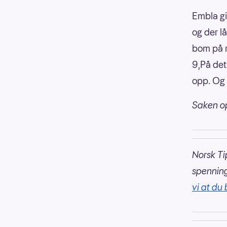
Embla gi
og der lå
bom på r
9,På det 
opp. Og 
Saken op
Norsk Ti
spennin
vi at du 