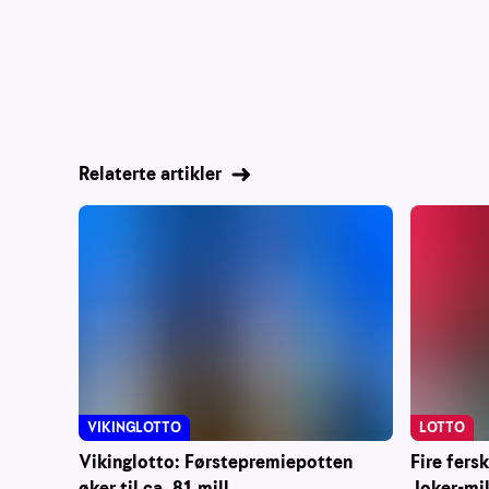
Relaterte artikler
VIKINGLOTTO
LOTTO
Vikinglotto: Førstepremiepotten
Fire fers
øker til ca. 81 mill.
Joker-mi