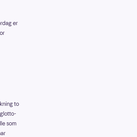
ørdag er
or
ekning to
glotto-
lle som
har