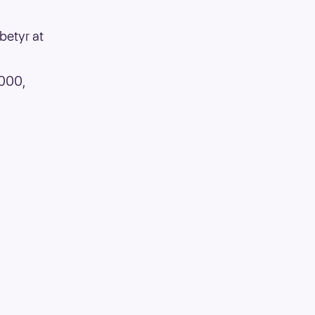
betyr at
 000,