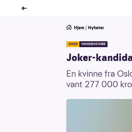
Hjem
/
Nyheter
JOKER
VINNERHISTORIE
Joker-kandida
En kvinne fra Osl
vant 277 000 kro