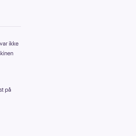
var ikke
skinen
st på