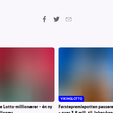
VIKINGLOTTO
ke Lotto-millionærer – én ny
Førstepremiepotten passerer
llionær
– over 3,8 mill. til Joker-ka