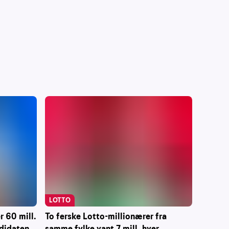
LOTTO
 60 mill.
To ferske Lotto-millionærer fra
ndidaten
samme fylke vant 7 mill. hver