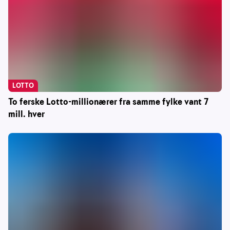
LOTTO
To ferske Lotto-millionærer fra samme fylke vant 7
mill. hver