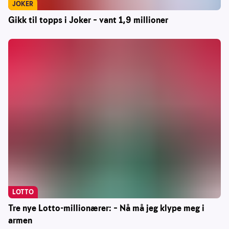
JOKER
Gikk til topps i Joker – vant 1,9 millioner
LOTTO
Tre nye Lotto-millionærer: – Nå må jeg klype meg i
armen