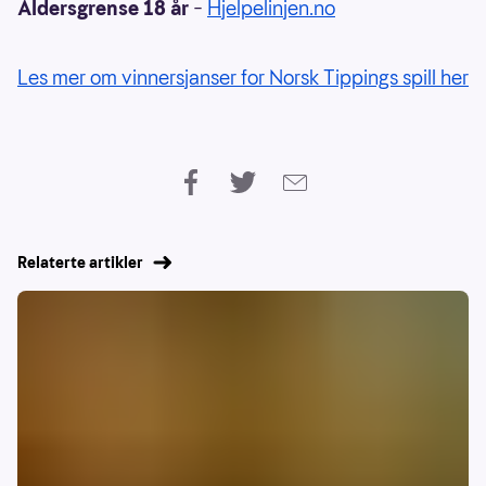
Aldersgrense 18 år
–
Hjelpelinjen.no
Les mer om vinnersjanser for Norsk Tippings spill her
Relaterte artikler