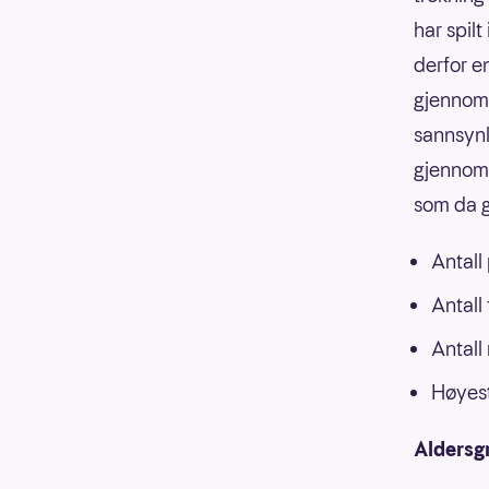
har spilt
derfor e
gjennoms
sannsynli
gjennoms
som da g
Antall
Antall
Antall
Høyest
Aldersg