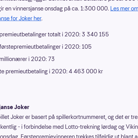
ir en vinnersjanse onsdag på ca. 1:300 000.
Les mer o
anse for Joker her
.
 premieutbetalinger totalt i 2020: 3 340 155
 førstepremieutbetalinger i 2020: 105
 millionærer i 2020: 73
e premieutbetaling i 2020: 4 463 000 kr
janse Joker
illet Joker er basert på spillerkortnummeret, og det er tr
kentlig - i forbindelse med Lotto-trekning lørdag og Vikin
 onsdag. Førstepremievinneren trekkes tilfeldig ut blant a