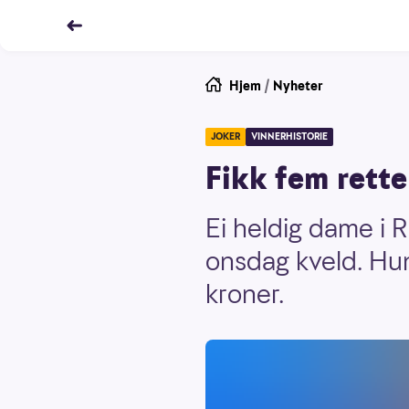
Hjem
/
Nyheter
JOKER
VINNERHISTORIE
Fikk fem rette
Ei heldig dame i R
onsdag kveld. Hu
kroner.