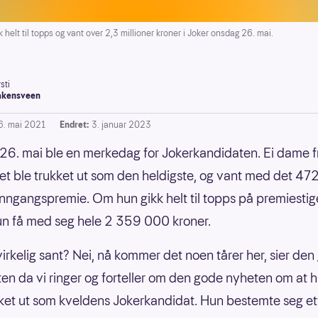
helt til topps og vant over 2,3 millioner kroner i Joker onsdag 26. mai.
sti
akensveen
6. mai 2021
Endret:
3. januar 2023
6. mai ble en merkedag for Jokerkandidaten. Ei dame 
det ble trukket ut som den heldigste, og vant med det 4
 inngangspremie. Om hun gikk helt til topps på premiesti
n få med seg hele 2 359 000 kroner.
 virkelig sant? Nei, nå kommer det noen tårer her, sier den
en da vi ringer og forteller om den gode nyheten om at 
ukket ut som kveldens Jokerkandidat. Hun bestemte seg et