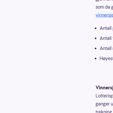
som da g
vinnersj
Antall
Antall
Antall
Høyest
Vinners
Lotterisp
ganger u
trekning