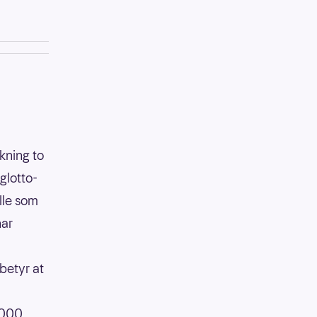
ekning to
glotto-
lle som
har
betyr at
 000,