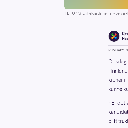
TIL TOPPS: En heldig dame fra Moelv gikk 
Kjer
Ha
Publisert:
2
Onsdag 2
i Innlan
kroner i
kunne ku
- Er det
kandidat
blitt tr