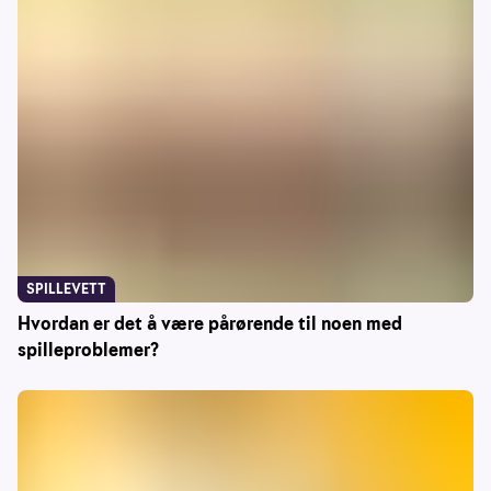
SPILLEVETT
Hvordan er det å være pårørende til noen med
spilleproblemer?