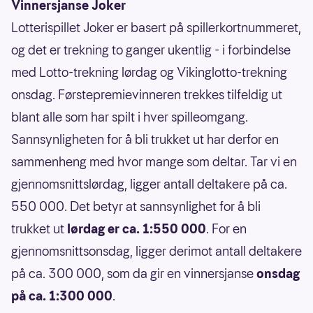
Vinnersjanse Joker
Lotterispillet Joker er basert på spillerkortnummeret,
og det er trekning to ganger ukentlig - i forbindelse
med Lotto-trekning lørdag og Vikinglotto-trekning
onsdag. Førstepremievinneren trekkes tilfeldig ut
blant alle som har spilt i hver spilleomgang.
Sannsynligheten for å bli trukket ut har derfor en
sammenheng med hvor mange som deltar. Tar vi en
gjennomsnittslørdag, ligger antall deltakere på ca.
550 000. Det betyr at sannsynlighet for å bli
trukket ut
lørdag er ca. 1:550 000
. For en
gjennomsnittsonsdag, ligger derimot antall deltakere
på ca. 300 000, som da gir en vinnersjanse
onsdag
på ca. 1:300 000
.