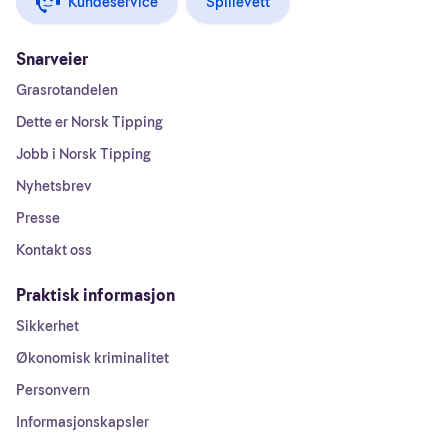
Kundeservice
Spillevett
Snarveier
Grasrotandelen
Dette er Norsk Tipping
Jobb i Norsk Tipping
Nyhetsbrev
Presse
Kontakt oss
Praktisk informasjon
Sikkerhet
Økonomisk kriminalitet
Personvern
Informasjonskapsler