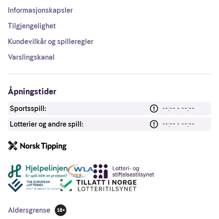
Informasjonskapsler
Tilgjengelighet
Kundevilkår og spilleregler
Varslingskanal
Åpningstider
Sportsspill:
--:-- - --:--
Lotterier og andre spill:
--:-- - --:--
Andre lenker
Aldersgrense
18 år