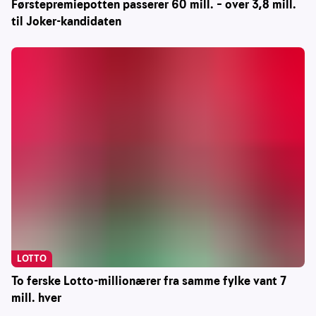
Førstepremiepotten passerer 60 mill. – over 3,8 mill.
til Joker-kandidaten
LOTTO
To ferske Lotto-millionærer fra samme fylke vant 7
mill. hver