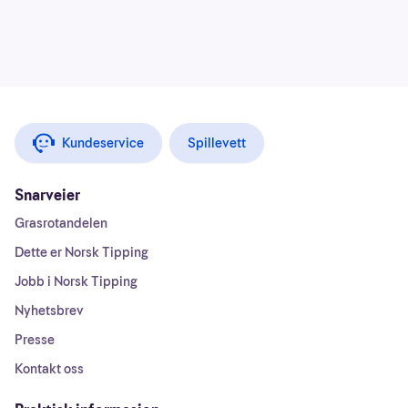
Kundeservice
Spillevett
Snarveier
Grasrotandelen
Dette er Norsk Tipping
Jobb i Norsk Tipping
Nyhetsbrev
Presse
Kontakt oss