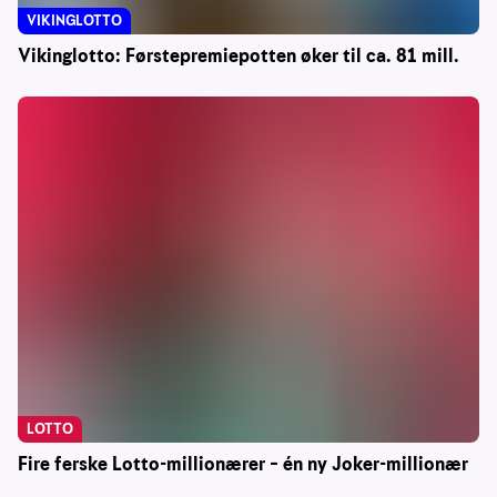
VIKINGLOTTO
Vikinglotto: Førstepremiepotten øker til ca. 81 mill.
LOTTO
Fire ferske Lotto-millionærer – én ny Joker-millionær