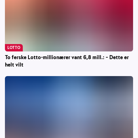
LOTTO
To ferske Lotto-millionærer vant 6,8 mill.: – Dette er
helt vilt