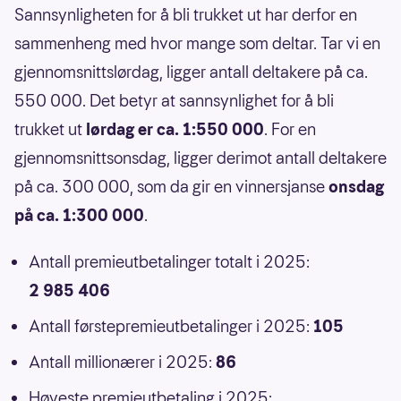
Sannsynligheten for å bli trukket ut har derfor en
sammenheng med hvor mange som deltar. Tar vi en
gjennomsnittslørdag, ligger antall deltakere på ca.
550 000. Det betyr at sannsynlighet for å bli
trukket ut
lørdag er ca. 1:550 000
. For en
gjennomsnittsonsdag, ligger derimot antall deltakere
på ca. 300 000, som da gir en vinnersjanse
onsdag
på ca. 1:300 000
.
Antall premieutbetalinger totalt i 2025:
2 985 406
Antall førstepremieutbetalinger i 2025:
105
Antall millionærer i 2025:
86
Høyeste premieutbetaling i 2025: