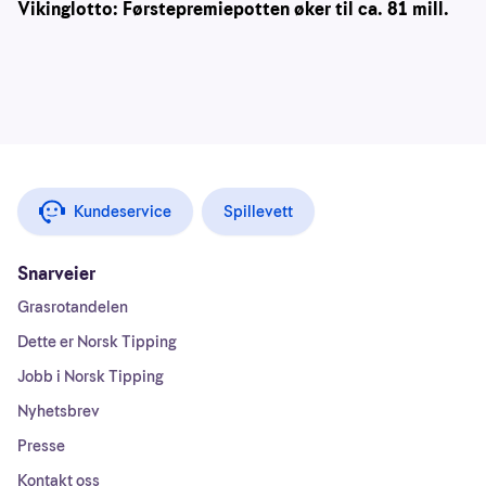
Vikinglotto: Førstepremiepotten øker til ca. 81 mill.
Kundeservice
Spillevett
Snarveier
Grasrotandelen
Dette er Norsk Tipping
Jobb i Norsk Tipping
Nyhetsbrev
Presse
Kontakt oss