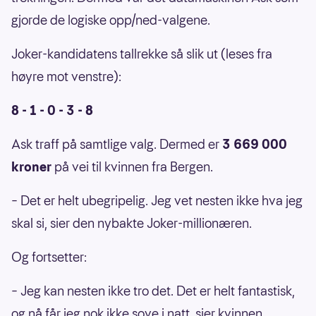
gjorde de logiske opp/ned-valgene.
Joker-kandidatens tallrekke så slik ut (leses fra
høyre mot venstre):
8 - 1 - 0 - 3 - 8
Ask traff på samtlige valg. Dermed er
3 669 000
kroner
på vei til kvinnen fra Bergen.
– Det er helt ubegripelig. Jeg vet nesten ikke hva jeg
skal si, sier den nybakte Joker-millionæren.
Og fortsetter:
– Jeg kan nesten ikke tro det. Det er helt fantastisk,
og nå får jeg nok ikke sove i natt, sier kvinnen.