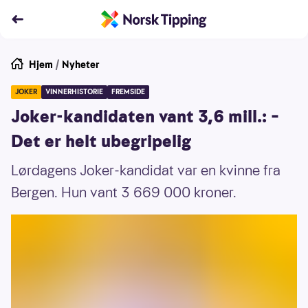
Hjem
/
Nyheter
JOKER
VINNERHISTORIE
FREMSIDE
Joker-kandidaten vant 3,6 mill.: –
Det er helt ubegripelig
Lørdagens Joker-kandidat var en kvinne fra
Bergen. Hun vant 3 669 000 kroner.