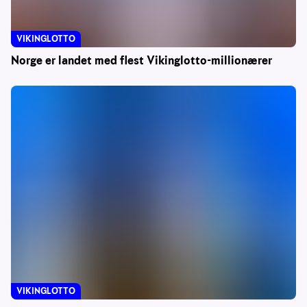
VIKINGLOTTO
Norge er landet med flest Vikinglotto-millionærer
VIKINGLOTTO