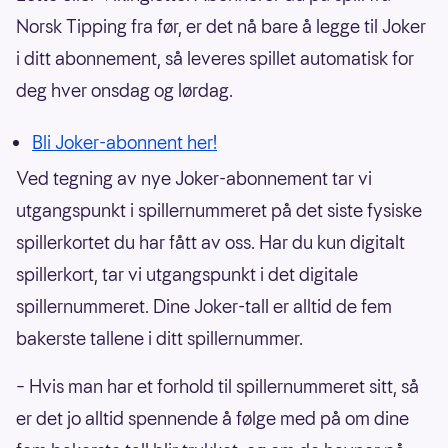
Norsk Tipping fra før, er det nå bare å legge til Joker
i ditt abonnement, så leveres spillet automatisk for
deg hver onsdag og lørdag.
Bli Joker-abonnent her!
Ved tegning av nye Joker-abonnement tar vi
utgangspunkt i spillernummeret på det siste fysiske
spillerkortet du har fått av oss. Har du kun digitalt
spillerkort, tar vi utgangspunkt i det digitale
spillernummeret. Dine Joker-tall er alltid de fem
bakerste tallene i ditt spillernummer.
– Hvis man har et forhold til spillernummeret sitt, så
er det jo alltid spennende å følge med på om dine