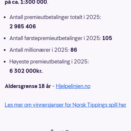
på ca. 1:300 000
.
Antall premieutbetalinger totalt i 2025:
2 985 406
Antall førstepremieutbetalinger i 2025:
105
Antall millionærer i 2025:
86
Høyeste premieutbetaling i 2025:
6 302 000kr.
Aldersgrense 18 år
–
Hjelpelinjen.no
Les mer om vinnersjanser for Norsk Tippings spill her