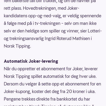
fem bakerste tall blir trukket, og om de havner på
rett plass. Hovedtrekningen, med Joker-
kandidatens opp-og-ned-valg, er veldig spennende
å følge med på i tv-trekningen – selv om man ikke
selv er den heldige som spiller og vinner, sier Lotteri-
og trekningsansvarlig Ingrid Roterud Mathisen i
Norsk Tipping.
Automatisk Joker-levering
Når du oppretter et abonnement for Joker, leverer
Norsk Tipping spillet automatisk for deg hver uke.
Dersom du velger å sette opp et abonnement for en
Joker-kupong, koster det deg fra 20 kroner i uka.
Pengene trekkes direkte fra bankkortet du har