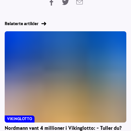
Relaterte artikler
VIKINGLOTTO
Nordmann vant 4 millioner i Vikinglotto: – Tuller du?