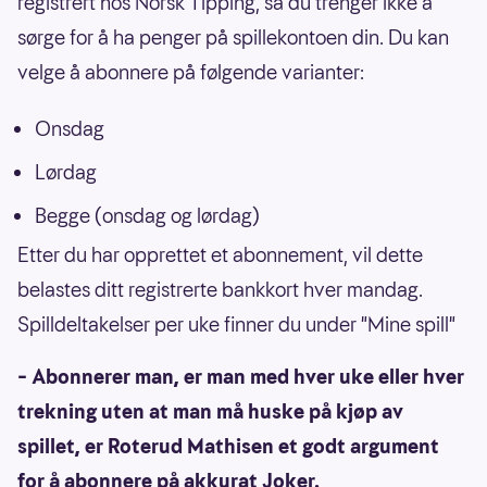
registrert hos Norsk Tipping, så du trenger ikke å
sørge for å ha penger på spillekontoen din. Du kan
velge å abonnere på følgende varianter:
Onsdag
Lørdag
Begge (onsdag og lørdag)
Etter du har opprettet et abonnement, vil dette
belastes ditt registrerte bankkort hver mandag.
Spilldeltakelser per uke finner du under "Mine spill"
– Abonnerer man, er man med hver uke eller hver
trekning uten at man må huske på kjøp av
spillet, er Roterud Mathisen et godt argument
for å abonnere på akkurat Joker.