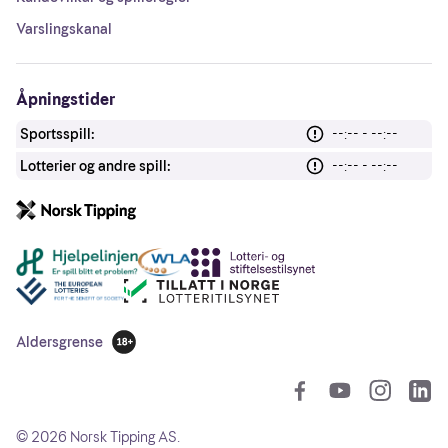
Varslingskanal
Åpningstider
Sportsspill:
--:-- - --:--
Lotterier og andre spill:
--:-- - --:--
Andre lenker
Aldersgrense
18 år
So
©
2026
Norsk Tipping AS.