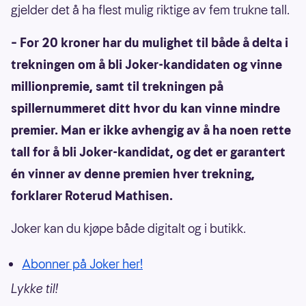
gjelder det å ha flest mulig riktige av fem trukne tall.
– For 20 kroner har du mulighet til både å delta i
trekningen om å bli Joker-kandidaten og vinne
millionpremie, samt til trekningen på
spillernummeret ditt hvor du kan vinne mindre
premier. Man er ikke avhengig av å ha noen rette
tall for å bli Joker-kandidat, og det er garantert
én vinner av denne premien hver trekning,
forklarer Roterud Mathisen.
Joker kan du kjøpe både digitalt og i butikk.
Abonner på Joker her!
Lykke til!