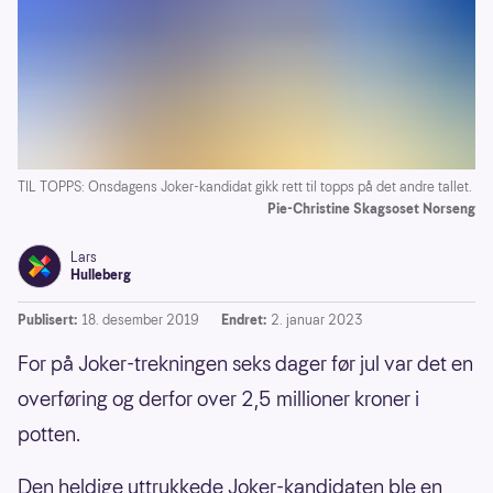
TIL TOPPS: Onsdagens Joker-kandidat gikk rett til topps på det andre tallet.
Pie-Christine Skagsoset Norseng
Lars
Hulleberg
Publisert:
18. desember 2019
Endret:
2. januar 2023
For på Joker-trekningen seks dager før jul var det en
overføring og derfor over 2,5 millioner kroner i
potten.
Den heldige uttrukkede Joker-kandidaten ble en