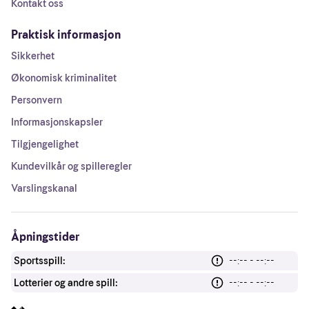
Kontakt oss
Praktisk informasjon
Sikkerhet
Økonomisk kriminalitet
Personvern
Informasjonskapsler
Tilgjengelighet
Kundevilkår og spilleregler
Varslingskanal
Åpningstider
Sportsspill:
--:-- - --:--
Lotterier og andre spill:
--:-- - --:--