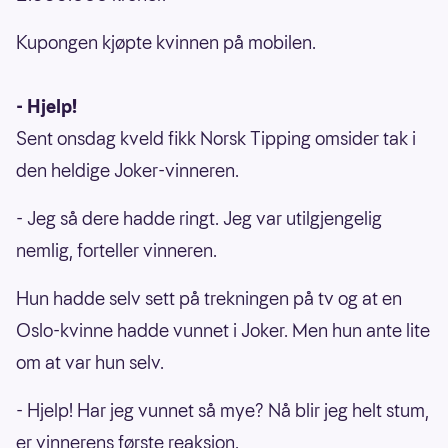
Kupongen kjøpte kvinnen på mobilen.
- Hjelp!
Sent onsdag kveld fikk Norsk Tipping omsider tak i
den heldige Joker-vinneren.
- Jeg så dere hadde ringt. Jeg var utilgjengelig
nemlig, forteller vinneren.
Hun hadde selv sett på trekningen på tv og at en
Oslo-kvinne hadde vunnet i Joker. Men hun ante lite
om at var hun selv.
- Hjelp! Har jeg vunnet så mye? Nå blir jeg helt stum,
er vinnerens første reaksjon.