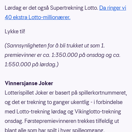
Lørdag er det også Supertrekning Lotto.
Da ringer vi
40 ekstra Lotto-millionærer.
Lykke til!
(Sannsynligheten for å bli trukket ut som 1.
premievinner er ca. 1:350.000 på onsdag og ca.
1:550.000 på lørdag.)
Vinnersjanse Joker
Lotterispillet Joker er basert på spillerkortnummeret,
og det er trekning to ganger ukentlig - i forbindelse
med Lotto-trekning lørdag og Vikinglotto-trekning
onsdag. Førstepremievinneren trekkes tilfeldig ut
blant alle som har spilt i hver spilleomgang.