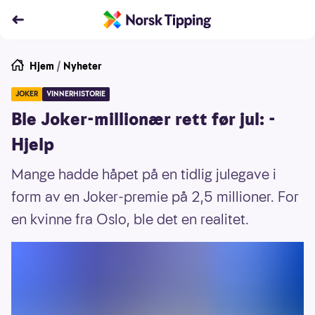
Hjem
/
Nyheter
JOKER
VINNERHISTORIE
Ble Joker-millionær rett før jul: -
Hjelp
Mange hadde håpet på en tidlig julegave i
form av en Joker-premie på 2,5 millioner. For
en kvinne fra Oslo, ble det en realitet.