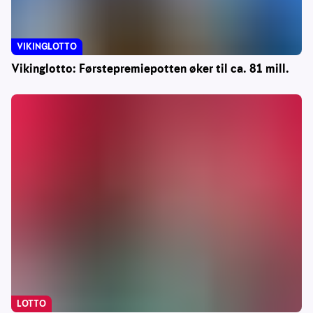
VIKINGLOTTO
Vikinglotto: Førstepremiepotten øker til ca. 81 mill.
LOTTO