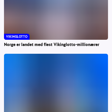
VIKINGLOTTO
Norge er landet med flest Vikinglotto-millionærer