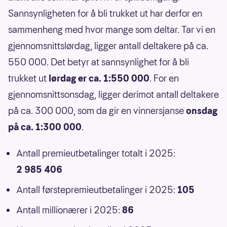
Sannsynligheten for å bli trukket ut har derfor en
sammenheng med hvor mange som deltar. Tar vi en
gjennomsnittslørdag, ligger antall deltakere på ca.
550 000. Det betyr at sannsynlighet for å bli
trukket ut
lørdag er ca. 1:550 000
. For en
gjennomsnittsonsdag, ligger derimot antall deltakere
på ca. 300 000, som da gir en vinnersjanse
onsdag
på ca. 1:300 000
.
Antall premieutbetalinger totalt i 2025:
2 985 406
Antall førstepremieutbetalinger i 2025:
105
Antall millionærer i 2025:
86