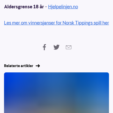
Aldersgrense 18 år
–
Hjelpelinjen.no
Les mer om vinnersjanser for Norsk Tippings spill her
Relaterte artikler