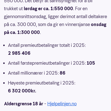
550 000. Det betyr at sannsynlighet for å bli
trukket ut
lørdag er ca. 1:550 000
. For en
gjennomsnittsonsdag, ligger derimot antall deltakere
på ca. 300 000, som da gir en vinnersjanse
onsdag
på ca. 1:300 000
.
Antall premieutbetalinger totalt i 2025:
2 985 406
Antall førstepremieutbetalinger i 2025:
105
Antall millionærer i 2025:
86
Høyeste premieutbetaling i 2025:
6 302 000kr.
Aldersgrense 18 år
–
Hjelpelinjen.no