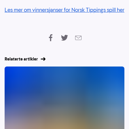
Les mer om vinnersjanser for Norsk Tippings spill her
Relaterte artikler