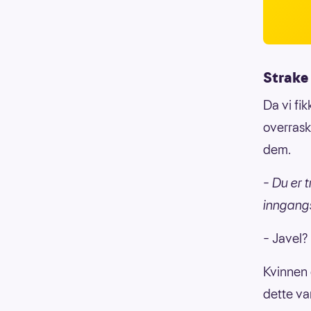
Strake 
Da vi fi
overrask
dem.
– Du er 
inngang
– Javel?
Kvinnen 
dette var