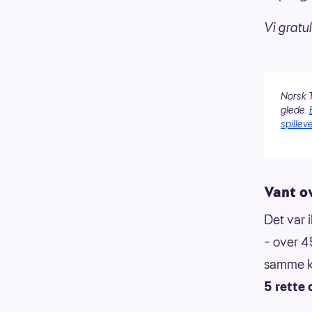
Vi gratul
Norsk T
glede.
spilleve
Vant o
Det var 
– over 4
samme k
5 rette 