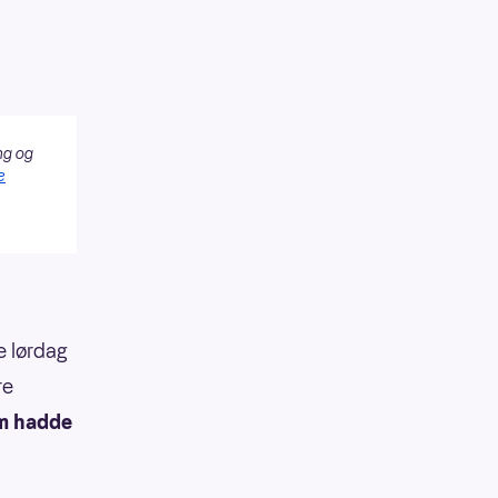
ng og
e
e lørdag
re
om hadde