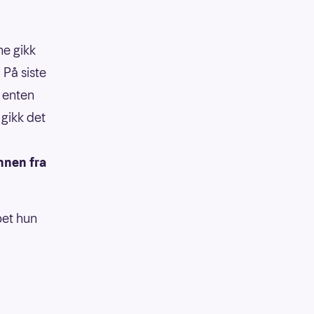
ne gikk
 På siste
a enten
 gikk det
nnen fra
pet hun