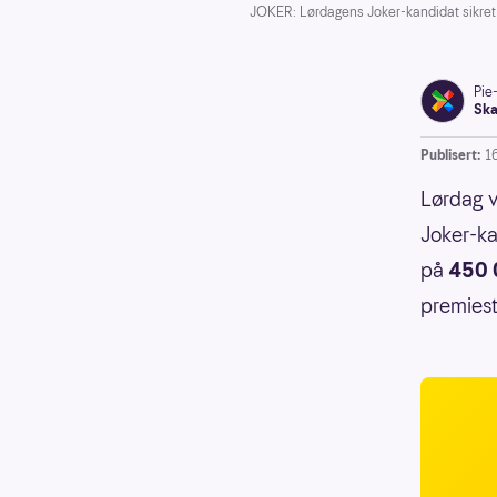
JOKER: Lørdagens Joker-kandidat sikret s
Pie
Ska
Publisert:
1
Lørdag v
Joker-ka
på
450 
premiest