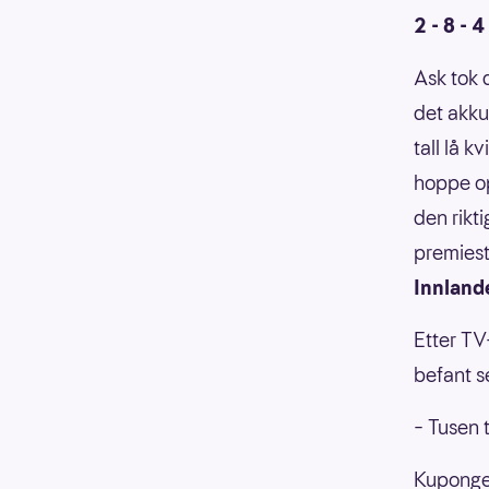
2 - 8 - 4
Ask tok d
det akku
tall lå 
hoppe opp
den rikt
premiest
Innland
Etter TV
befant s
– Tusen t
Kupongen