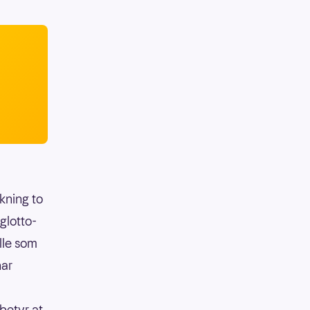
ekning to
glotto-
lle som
har
betyr at