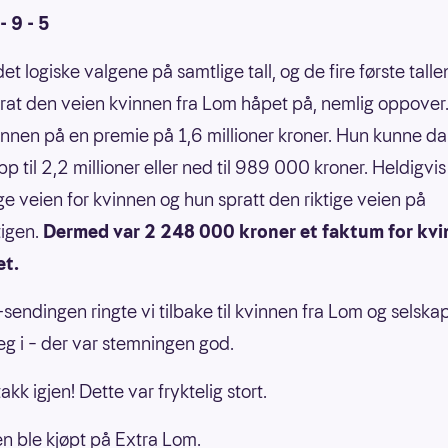
 - 9 - 5
et logiske valgene på samtlige tall, og de fire første talle
rat den veien kvinnen fra Lom håpet på, nemlig oppover.
kvinnen på en premie på 1,6 millioner kroner. Hun kunne d
 til 2,2 millioner eller ned til 989 000 kroner. Heldigvis
ige veien for kvinnen og hun spratt den riktige veien på
igen.
Dermed var 2 248 000 kroner et faktum for kvi
et.
-sendingen ringte vi tilbake til kvinnen fra Lom og selska
eg i – der var stemningen god.
akk igjen! Dette var fryktelig stort.
 ble kjøpt på Extra Lom.