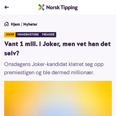
Hjem
/
Nyheter
JOKER
VINNERHISTORIE
FREMSIDE
Vant 1 mill. i Joker, men vet han det
selv?
Onsdagens Joker-kandidat klatret seg opp
premiestigen og ble dermed millionær.