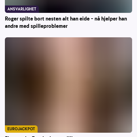
ANSVARLIGHET
Roger spilte bort nesten alt han eide – nå hjelper han
andre med spilleproblemer
EUROJACKPOT