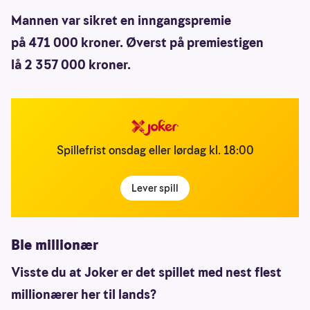
Mannen var sikret en inngangspremie
på 471 000 kroner. Øverst på premiestigen
lå 2 357 000 kroner.
Spillefrist onsdag eller lørdag kl. 18:00
Lever spill
Ble millionær
Visste du at Joker er det spillet med nest flest
millionærer her til lands?