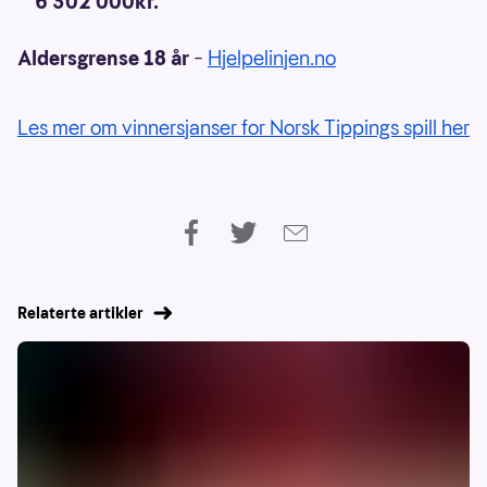
6 302 000kr.
Aldersgrense 18 år
–
Hjelpelinjen.no
Les mer om vinnersjanser for Norsk Tippings spill her
Relaterte artikler