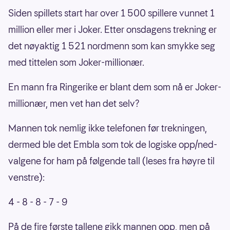
Siden spillets start har over 1 500 spillere vunnet 1
million eller mer i Joker. Etter onsdagens trekning er
det nøyaktig 1 521 nordmenn som kan smykke seg
med tittelen som Joker-millionær.
En mann fra Ringerike er blant dem som nå er Joker-
millionær, men vet han det selv?
Mannen tok nemlig ikke telefonen før trekningen,
dermed ble det Embla som tok de logiske opp/ned-
valgene for ham på følgende tall (leses fra høyre til
venstre):
4 - 8 - 8 - 7 - 9
På de fire første tallene gikk mannen opp, men på