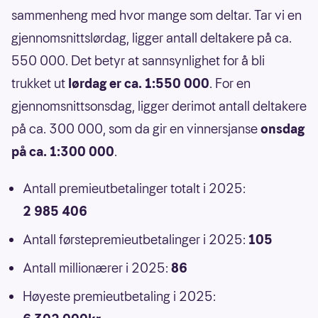
sammenheng med hvor mange som deltar. Tar vi en
gjennomsnittslørdag, ligger antall deltakere på ca.
550 000. Det betyr at sannsynlighet for å bli
trukket ut
lørdag er ca. 1:550 000
. For en
gjennomsnittsonsdag, ligger derimot antall deltakere
på ca. 300 000, som da gir en vinnersjanse
onsdag
på ca. 1:300 000
.
Antall premieutbetalinger totalt i 2025:
2 985 406
Antall førstepremieutbetalinger i 2025:
105
Antall millionærer i 2025:
86
Høyeste premieutbetaling i 2025: