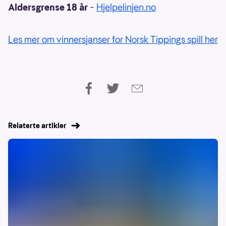
Aldersgrense 18 år
–
Hjelpelinjen.no
Les mer om vinnersjanser for Norsk Tippings spill her
Relaterte artikler