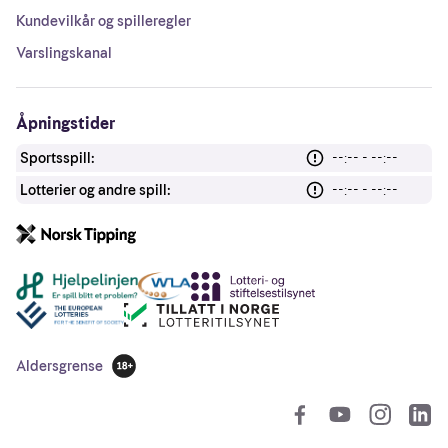
Kundevilkår og spilleregler
Varslingskanal
Åpningstider
Sportsspill:
--:-- - --:--
Lotterier og andre spill:
--:-- - --:--
Andre lenker
Aldersgrense
18 år
So