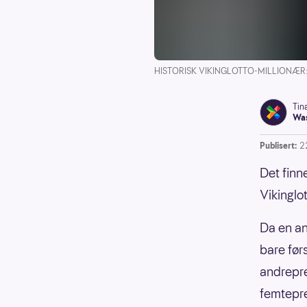
HISTORISK VIKINGLOTTO-MILLIONÆR: Jonn
Tin
Was
Publisert:
2
Det finn
Vikinglot
Da en an
bare før
andrepre
femtepre