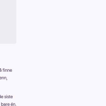
å finne
enn,
e siste
 bare én,