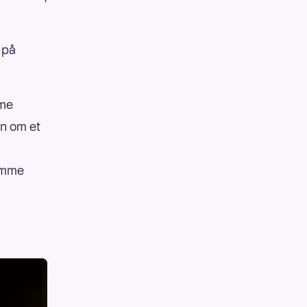
 på
mme
en om et
samme