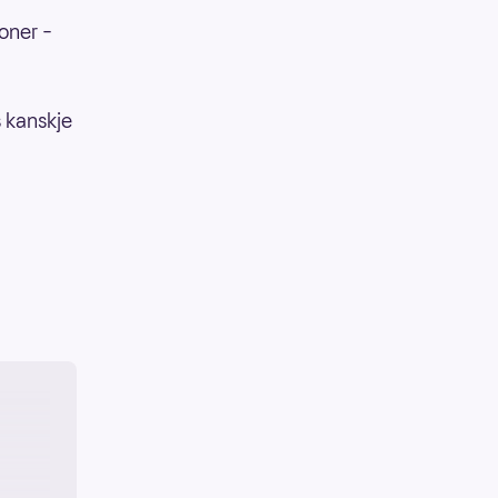
oner –
s kanskje