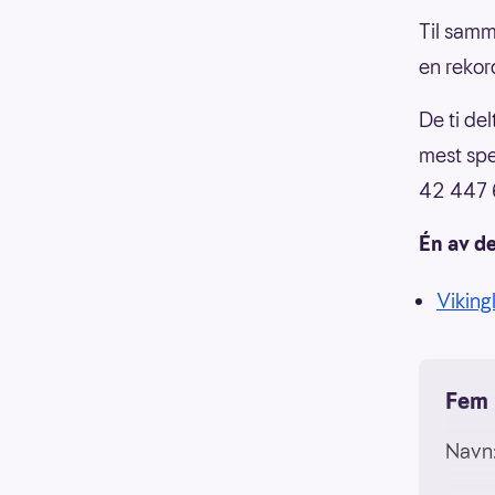
Til samm
en rekor
De ti de
mest spe
42 447 
Én av d
Vikingl
Fem 
Navn: