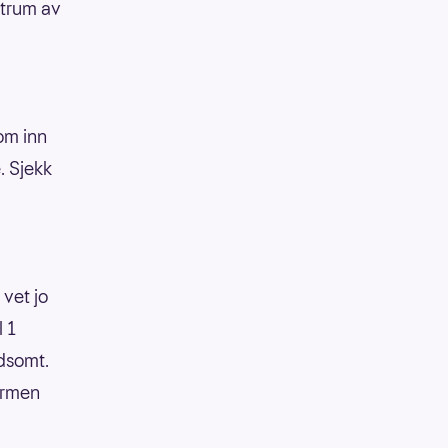
ntrum av
kom inn
. Sjekk
 vet jo
l 1
ldsomt.
 armen