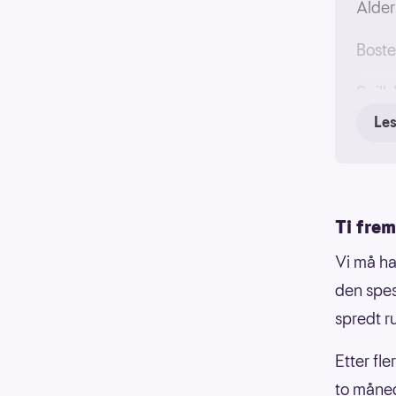
Alder
Boste
Spill:
Le
Premi
Ti fre
Vi må ha
den spes
spredt r
Etter fl
to måned