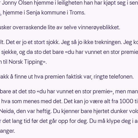
er Jonny Olsen hjemme i leiligheten han har kjøpt seg i se
, hjemme i Senja kommune i Troms.
sker overraskende lite av selve vinnerøyeblikket.
lt. Det er jo et stort sjokk. Jeg så jo ikke trekningen. Jeg 
e sjekke, og da sto det bare «du har vunnet en stor premie
 til Norsk Tipping».
akk å finne ut hva premien faktisk var, ringte telefonen.
 bare at det sto «du har vunnet en stor premie», men man
lt hva som menes med det. Det kan jo være alt fra 1000 ti
. Neida, den var heftig. Du kjenner bare hjertet dunker vo
 det lang tid før det går opp for deg. Du må klype deg i
anger.