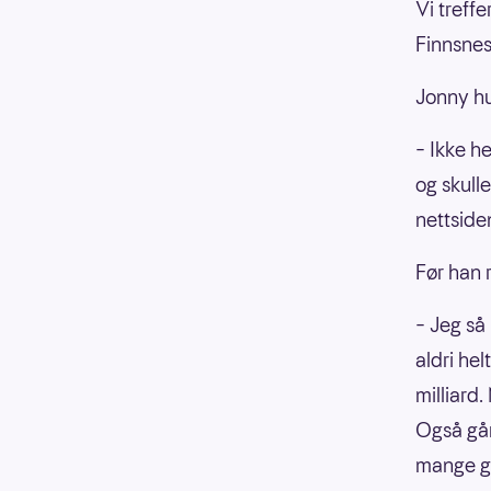
Vi treff
Finnsnes
Jonny hu
– Ikke he
og skull
nettsiden
Før han r
– Jeg så
aldri he
milliard
Også går
mange g