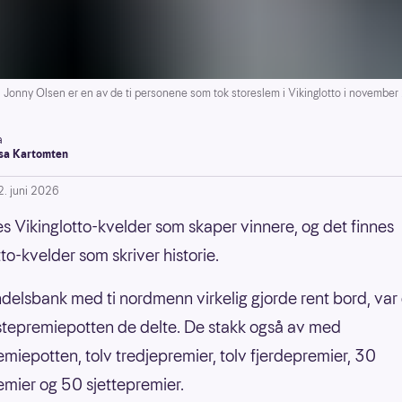
y Olsen er en av de ti personene som tok storeslem i Vikinglotto i november
a
a Kartomten
2. juni 2026
es Vikinglotto-kvelder som skaper vinnere, og det finnes
to-kvelder som skriver historie.
delsbank med ti nordmenn virkelig gjorde rent bord, var 
stepremiepotten de delte. De stakk også av med
miepotten, tolv tredjepremier, tolv fjerdepremier, 30
mier og 50 sjettepremier.