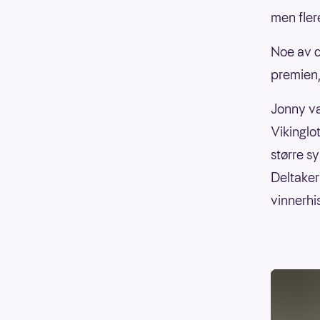
men fler
Noe av d
premien,
Jonny va
Vikinglo
større sy
Deltaker
vinnerhis