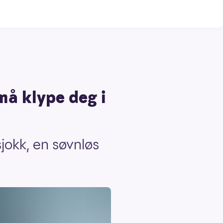
må klype deg i
jokk, en søvnløs