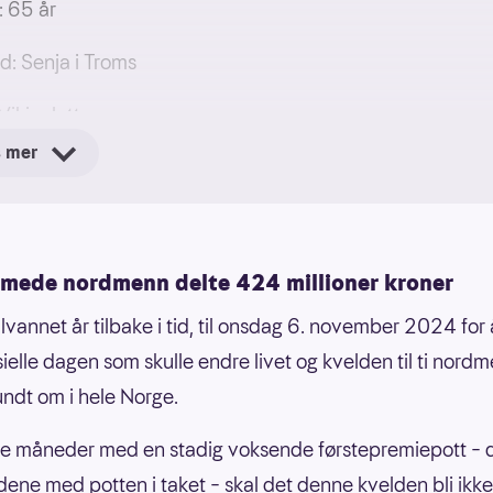
: 65 år
d: Senja i Troms
 Vikinglotto
s mer
e: 42 millioner kroner
mmede nordmenn delte 424 millioner kroner
lvannet år tilbake i tid, til onsdag 6. november 2024 for 
ielle dagen som skulle endre livet og kvelden til ti nordm
undt om i hele Norge.
ere måneder med en stadig voksende førstepremiepott – d
ene med potten i taket – skal det denne kvelden bli ikke