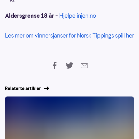
Aldersgrense 18 år
–
Hjelpelinjen.no
Les mer om vinnersjanser for Norsk Tippings spill her
Relaterte artikler