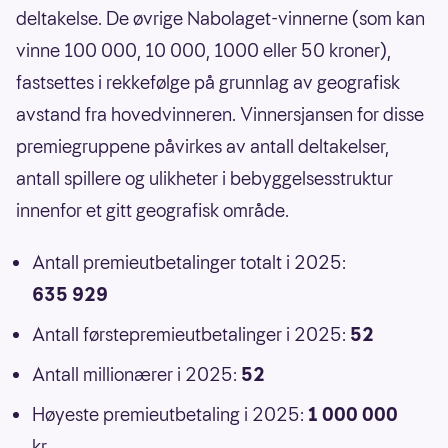
deltakelse. De øvrige Nabolaget-vinnerne (som kan
vinne 100 000, 10 000, 1000 eller 50 kroner),
fastsettes i rekkefølge på grunnlag av geografisk
avstand fra hovedvinneren. Vinnersjansen for disse
premiegruppene påvirkes av antall deltakelser,
antall spillere og ulikheter i bebyggelsesstruktur
innenfor et gitt geografisk område.
Antall premieutbetalinger totalt i 2025:
635 929
Antall førstepremieutbetalinger i 2025:
52
Antall millionærer i 2025:
52
Høyeste premieutbetaling i 2025:
1 000 000
kr.