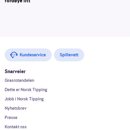
fordøye litt
Kundeservice
Spillevett
Snarveier
Grasrotandelen
Dette er Norsk Tipping
Jobb i Norsk Tipping
Nyhetsbrev
Presse
Kontakt oss