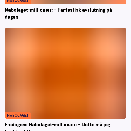
NABOLAGET
Nabolaget-millionær: – Fantastisk avslutning på
dagen
NABOLAGET
Fredagens Nabolaget-millionær: – Dette må jeg