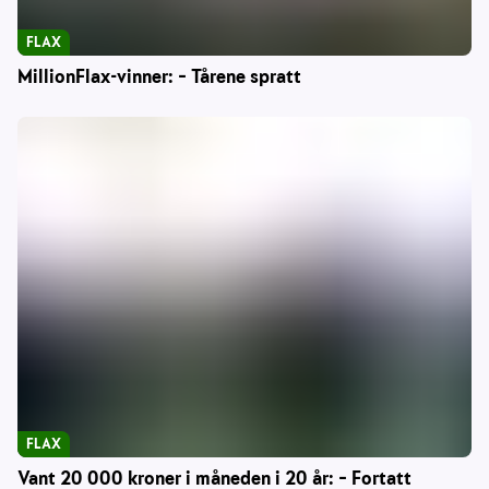
FLAX
MillionFlax-vinner: – Tårene spratt
FLAX
Vant 20 000 kroner i måneden i 20 år: – Fortatt