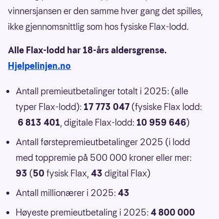
vinnersjansen er den samme hver gang det spilles,
ikke gjennomsnittlig som hos fysiske Flax-lodd.
Alle Flax-lodd har 18-års aldersgrense.
Hjelpelinjen.no
Antall premieutbetalinger totalt i 2025: (alle
typer Flax-lodd):
17 773 047
(fysiske Flax lodd:
6 813 401
, digitale Flax-lodd:
10 959 646
)
Antall førstepremieutbetalinger 2025 (i lodd
med toppremie på 500 000 kroner eller mer:
93
(
50
fysisk Flax,
43
digital Flax)
Antall millionærer i 2025:
43
Høyeste premieutbetaling i 2025:
4 800 000