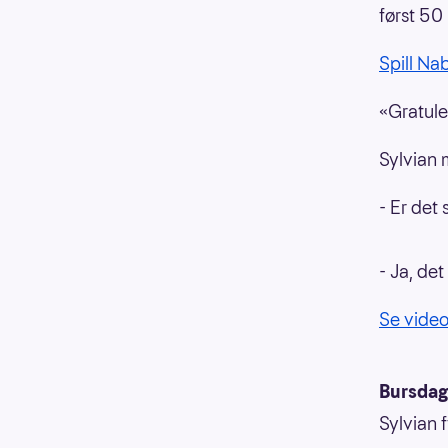
først 50
Spill Na
«Gratule
Sylvian 
- Er det 
- Ja, det
Se video
Bursdag
Sylvian 