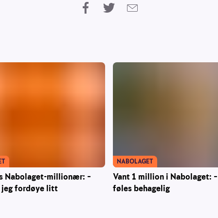
NABOLAGET
ET
Vant 1 million i Nabolaget: 
s Nabolaget-millionær: –
føles behagelig
jeg fordøye litt