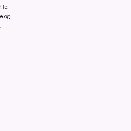
 for
re og
.