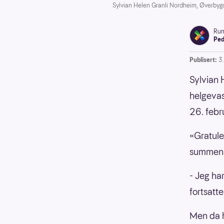
Sylvian Helen Granli Nordheim, Øverbyg
Ru
Ped
Publisert:
3
Sylvian 
helgevas
26. febr
«Gratule
summen 
- Jeg ha
fortsatt
Men da h