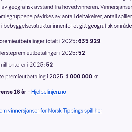
 av geografisk avstand fra hovedvinneren. Vinnersjansen
emiegruppene påvirkes av antall deltakelser, antall spille
r i bebyggelsesstruktur innenfor et gitt geografisk område
 premieutbetalinger totalt i 2025:
635 929
 førstepremieutbetalinger i 2025:
52
 millionærer i 2025:
52
e premieutbetaling i 2025:
1 000 000
kr.
rense 18 år
–
Hjelpelinjen.no
om vinnersjanser for Norsk Tippings spill her