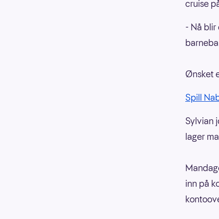
cruise på
- Nå bli
barneba
Ønsket e
Spill Na
Sylvian 
lager mat
Mandagen
inn på k
kontoove