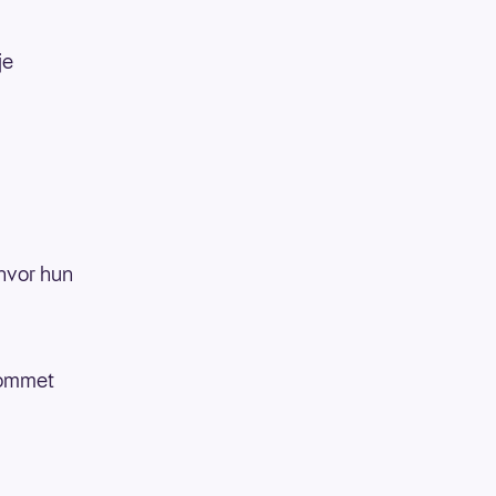
je
 hvor hun
kommet