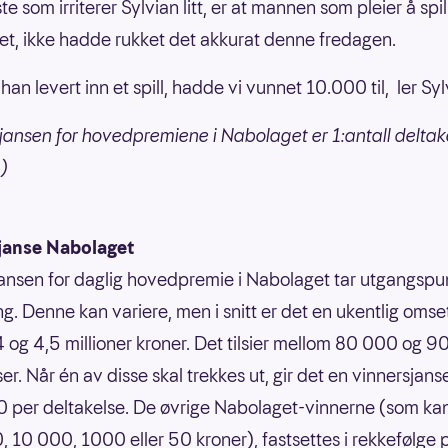
e som irriterer Sylvian litt, er at mannen som pleier å spil
t, ikke hadde rukket det akkurat denne fredagen.
an levert inn et spill, hadde vi vunnet 10.000 til, ler Syl
jansen for hovedpremiene i Nabolaget er 1:antall deltak
.)
janse Nabolaget
ansen for daglig hovedpremie i Nabolaget tar utgangspun
g. Denne kan variere, men i snitt er det en ukentlig omse
 og 4,5 millioner kroner. Det tilsier mellom 80 000 og 
er. Når én av disse skal trekkes ut, gir det en vinnersjans
 per deltakelse. De øvrige Nabolaget-vinnerne (som ka
 10 000, 1000 eller 50 kroner), fastsettes i rekkefølge 