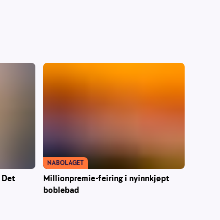
NABOLAGET
– Det
Millionpremie-feiring i nyinnkjøpt
boblebad