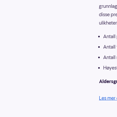
grunnlag
disse pr
ulikhete
Antall
Antall
Antall
Høyest
Aldersg
Les mer 