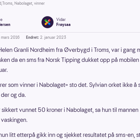
d,Troms, Nabolaget, vinner
ne
Vidar
ersen
Frøysaa
. mars 2016
Endret:
2. januar 2023
Helen Granli Nordheim fra Øverbygd i Troms, var i gang
ken da en sms fra Norsk Tipping dukket opp på mobilen
uar.
rer som vinner i Nabolaget» sto det. Sylvian orket ikke å 
der og da.
r sikkert vunnet 50 kroner i Nabolaget, sa hun til mannen 
e vaskingen.
un litt etterpå gikk inn og sjekket resultatet på sms-en, s