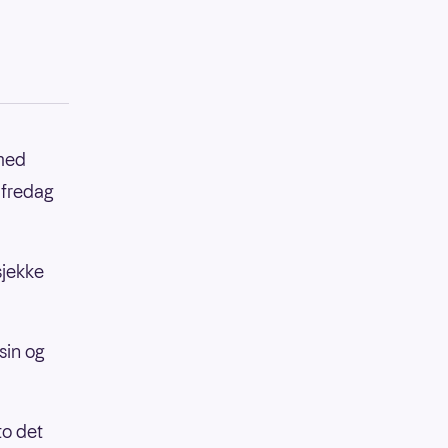
 med
 fredag
sjekke
sin og
to det