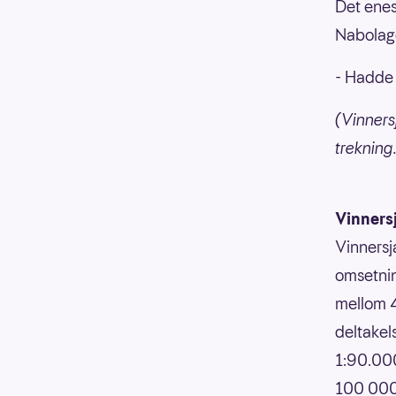
Det enest
Nabolage
- Hadde h
(Vinners
trekning
Vinners
Vinnersj
omsetnin
mellom 4
deltakels
1:90.000
100 000,